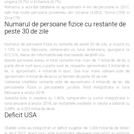
ungara (9,7%) si britanica (6,7%).
Romania a acordat cetatenie la aproximativ 4 mii de persoane in 2017,
cele mai multe persoane proveneau din Ucraina (4,032), Turcia (139) si
Siria (70).
Numarul de persoane fizice cu restante de
peste 30 de zile
Numarul de persoane fizice cu restante de peste 30 de zile, a scazut cu
1,12% in luna februarie, comparativ cu luna anterioara, ajungand la
672.516, reiese din informatiile cele mai recente ale BNR-ului.
Aceste persoane aveau in total restante mai mari de 7 miliarde de lei, o
parte din ei sunt euro, o parte sunt lei, respectiv aproximativ 3 miliarde in
lei, si aproximativ 4 miliarde in euro. Cea mai mare valoare este de
aproximativ 4 miliarde de lei cu un termen de peste 90 de zile.
Valoarea creditelor restante este de aproximativ 4 miliarde de lei, ale
persoanelor fizice si persoanelor juridice, fiind inregistrata in luna
februarie a anului 2018.
Aceasta este in crestere cu 1,66%, comparativ cu suma inregistrata in
luna ianuarie a anului 2018, iar restantele creditelor in valuta a coborat cu
3,68%, la 4,232 miliarde de lei.
Deficit USA
Statele Unite au inregistrat un deficit bugetar de 1,000 miliarde de dolari
in anul 2017. Acest lucru este ingrijorator deoarece specialisti au estimat