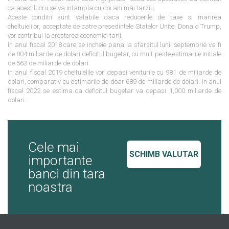
ca acest lucru se va intampla cu doi ani mai tarziu.
Aceste conditii sunt valabile daca reducerile de taxe si marirea
cheltuielilor, acceptate de catre presedintele Statelor Unite, Donald Trump,
vor contribui la cresterea economiei tarii.
In anul fiscal 2018 care se incheie pana la sfarsitul lunii septembrie va fi
de 804 miliarde de dolari deficitul bugetar, cu mult peste estimarile initiale
de 563 de miliarde de dolari.
In anul fiscal 2019 cheltuielile vor depasi veniturile cu 981 de miliarde de
dolari, comparativ cu estimarile de doar 689 de miliarde de dolari. In anul
fiscal 2022 se estima ca deficitul bugetar va depasi 1,000 miliarde de
dolari.
Cele mai
SCHIMB VALUTAR
importante
banci din tara
noastra