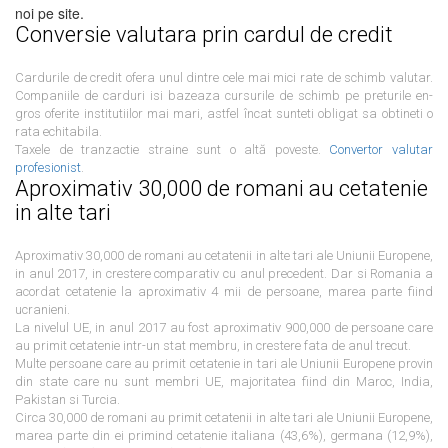
noi pe site.
Conversie valutara prin cardul de credit
Cardurile de credit ofera unul dintre cele mai mici rate de schimb valutar.
Companiile de carduri isi bazeaza cursurile de schimb pe preturile en-
gros oferite institutiilor mai mari, astfel încat sunteti obligat sa obtineti o
rata echitabila.
Taxele de tranzactie straine sunt o altă poveste.
Convertor valutar
profesionist
.
Aproximativ 30,000 de romani au cetatenie
in alte tari
Aproximativ 30,000 de romani au cetatenii in alte tari ale Uniunii Europene,
in anul 2017, in crestere comparativ cu anul precedent. Dar si Romania a
acordat cetatenie la aproximativ 4 mii de persoane, marea parte fiind
ucranieni.
La nivelul UE, in anul 2017 au fost aproximativ 900,000 de persoane care
au primit cetatenie intr-un stat membru, in crestere fata de anul trecut.
Multe persoane care au primit cetatenie in tari ale Uniunii Europene provin
din state care nu sunt membri UE, majoritatea fiind din Maroc, India,
Pakistan si Turcia.
Circa 30,000 de romani au primit cetatenii in alte tari ale Uniunii Europene,
marea parte din ei primind cetatenie italiana (43,6%), germana (12,9%),