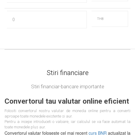
Stiri financiare
Stiri financiar-bancare importante
Convertorul tau valutar online eficient
Folositi convertorul nostru valutar de moneda online pentru a converti
aproape toate monedele existente si aur.
Pentru a incepe introduceti o valoare, iar calculul se va face automat la
toate monedele plus aur.
Convertorul valutar foloseste cel mai recent
curs BNR
actualizat la