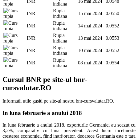
INR
16 mai 2024
0.0548
indiana
Rupia
INR
15 mai 2024
0.0550
indiana
Rupia
INR
14 mai 2024
0.0552
indiana
Rupia
INR
13 mai 2024
0.0553
indiana
Rupia
INR
10 mai 2024
0.0552
indiana
Rupia
INR
08 mai 2024
0.0554
indiana
Cursul BNR pe site-ul bnr-
cursvalutar.RO
Informatii utile gasiti pe site-ul nostru bnr-cursvalutar.RO.
In luna februarie a anului 2018
In luna februarie a anului 2018, exporturile Germaniei au scazut cu
3,2%, comparativ cu luna precedent. Acest lucru incetineste
cresterea economiei, fiind ingrijorator, deoarece Germania este o tara