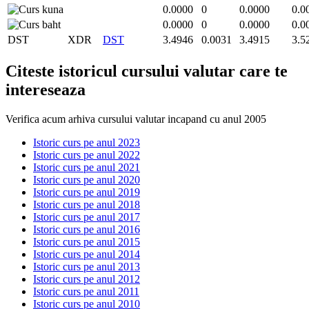
0.0000
0
0.0000
0.0
0.0000
0
0.0000
0.0
DST
XDR
DST
3.4946
0.0031
3.4915
3.5
Citeste istoricul cursului valutar care te
intereseaza
Verifica acum arhiva cursului valutar incapand cu anul 2005
Istoric curs pe anul 2023
Istoric curs pe anul 2022
Istoric curs pe anul 2021
Istoric curs pe anul 2020
Istoric curs pe anul 2019
Istoric curs pe anul 2018
Istoric curs pe anul 2017
Istoric curs pe anul 2016
Istoric curs pe anul 2015
Istoric curs pe anul 2014
Istoric curs pe anul 2013
Istoric curs pe anul 2012
Istoric curs pe anul 2011
Istoric curs pe anul 2010