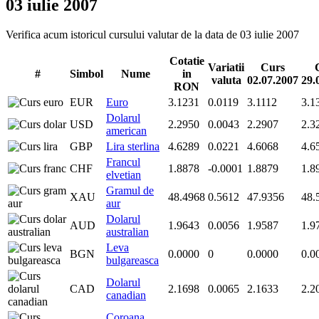
03 iulie 2007
Verifica acum istoricul cursului valutar de la data de 03 iulie 2007
Cotatie
Variatii
Curs
#
Simbol
Nume
in
valuta
02.07.2007
29.
RON
EUR
Euro
3.1231
0.0119
3.1112
3.1
Dolarul
USD
2.2950
0.0043
2.2907
2.3
american
GBP
Lira sterlina
4.6289
0.0221
4.6068
4.6
Francul
CHF
1.8878
-0.0001
1.8879
1.8
elvetian
Gramul de
XAU
48.4968
0.5612
47.9356
48.
aur
Dolarul
AUD
1.9643
0.0056
1.9587
1.9
australian
Leva
BGN
0.0000
0
0.0000
0.0
bulgareasca
Dolarul
CAD
2.1698
0.0065
2.1633
2.2
canadian
Coroana