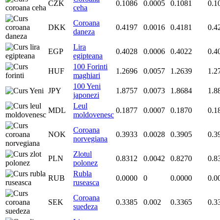
CZK
0.1086
0.0005
0.1081
0.1
ceha
Coroana
DKK
0.4197
0.0016
0.4181
0.4
daneza
Lira
EGP
0.4028
0.0006
0.4022
0.4
egipteana
100 Forinti
HUF
1.2696
0.0057
1.2639
1.2
maghiari
100 Yeni
JPY
1.8757
0.0073
1.8684
1.8
japonezi
Leul
MDL
0.1877
0.0007
0.1870
0.1
moldovenesc
Coroana
NOK
0.3933
0.0028
0.3905
0.3
norvegiana
Zlotul
PLN
0.8312
0.0042
0.8270
0.8
polonez
Rubla
RUB
0.0000
0
0.0000
0.0
ruseasca
Coroana
SEK
0.3385
0.002
0.3365
0.3
suedeza