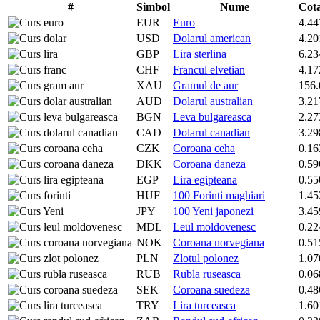
#
Simbol
Nume
Cot
EUR
Euro
4.44
USD
Dolarul american
4.20
GBP
Lira sterlina
6.23
CHF
Francul elvetian
4.17
XAU
Gramul de aur
156.
AUD
Dolarul australian
3.21
BGN
Leva bulgareasca
2.27
CAD
Dolarul canadian
3.29
CZK
Coroana ceha
0.16
DKK
Coroana daneza
0.59
EGP
Lira egipteana
0.55
HUF
100 Forinti maghiari
1.45
JPY
100 Yeni japonezi
3.45
MDL
Leul moldovenesc
0.22
NOK
Coroana norvegiana
0.51
PLN
Zlotul polonez
1.07
RUB
Rubla ruseasca
0.06
SEK
Coroana suedeza
0.48
TRY
Lira turceasca
1.60