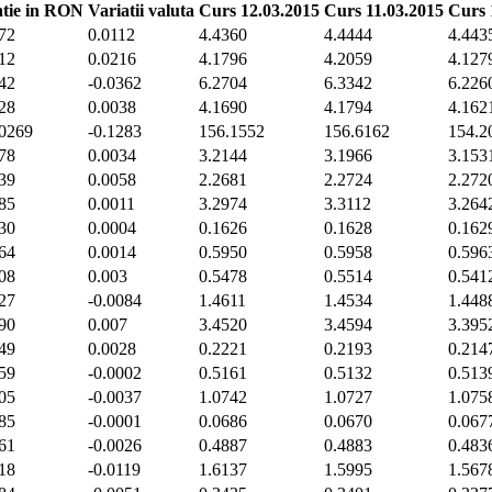
atie in RON
Variatii valuta
Curs 12.03.2015
Curs 11.03.2015
Curs 
72
0.0112
4.4360
4.4444
4.443
12
0.0216
4.1796
4.2059
4.127
42
-0.0362
6.2704
6.3342
6.226
28
0.0038
4.1690
4.1794
4.162
0269
-0.1283
156.1552
156.6162
154.2
78
0.0034
3.2144
3.1966
3.153
39
0.0058
2.2681
2.2724
2.272
85
0.0011
3.2974
3.3112
3.264
30
0.0004
0.1626
0.1628
0.162
64
0.0014
0.5950
0.5958
0.596
08
0.003
0.5478
0.5514
0.541
27
-0.0084
1.4611
1.4534
1.448
90
0.007
3.4520
3.4594
3.395
49
0.0028
0.2221
0.2193
0.214
59
-0.0002
0.5161
0.5132
0.513
05
-0.0037
1.0742
1.0727
1.075
85
-0.0001
0.0686
0.0670
0.067
61
-0.0026
0.4887
0.4883
0.483
18
-0.0119
1.6137
1.5995
1.567