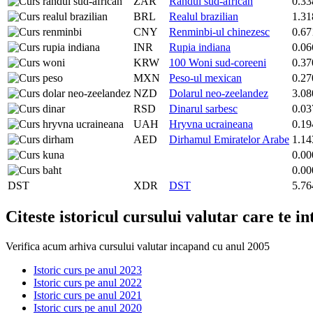
ZAR
Randul sud-african
0.33
BRL
Realul brazilian
1.31
CNY
Renminbi-ul chinezesc
0.67
INR
Rupia indiana
0.06
KRW
100 Woni sud-coreeni
0.37
MXN
Peso-ul mexican
0.27
NZD
Dolarul neo-zeelandez
3.08
RSD
Dinarul sarbesc
0.03
UAH
Hryvna ucraineana
0.19
AED
Dirhamul Emiratelor Arabe
1.14
0.00
0.00
DST
XDR
DST
5.76
Citeste istoricul cursului valutar care te i
Verifica acum arhiva cursului valutar incapand cu anul 2005
Istoric curs pe anul 2023
Istoric curs pe anul 2022
Istoric curs pe anul 2021
Istoric curs pe anul 2020