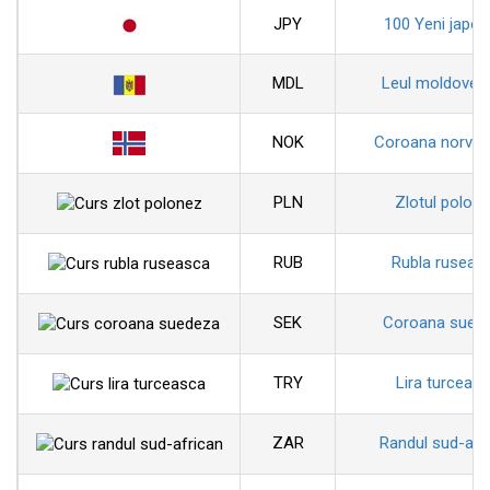
JPY
100 Yeni japon
MDL
Leul moldoven
NOK
Coroana norveg
PLN
Zlotul polon
RUB
Rubla ruseas
SEK
Coroana sued
TRY
Lira turceas
ZAR
Randul sud-afr