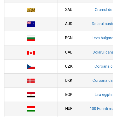
XAU
Gramul de au
AUD
Dolarul austral
BGN
Leva bulgarea
CAD
Dolarul canad
CZK
Coroana ceh
DKK
Coroana dane
EGP
Lira egiptean
HUF
100 Forinti magh