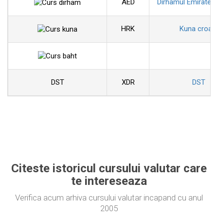
AED
Dirhamul Emiratelo
HRK
Kuna croat
DST
XDR
DST
Citeste istoricul cursului valutar care
te intereseaza
Verifica acum arhiva cursului valutar incapand cu anul
2005