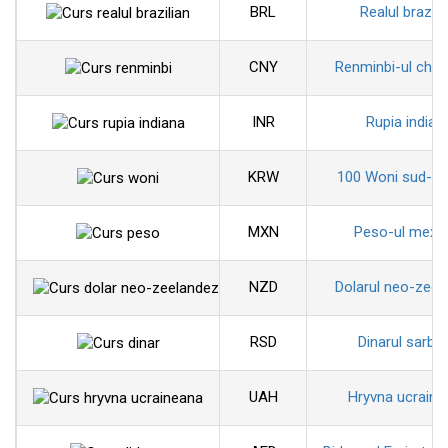
BRL
Realul brazili
CNY
Renminbi-ul chin
INR
Rupia indian
KRW
100 Woni sud-co
MXN
Peso-ul mexi
NZD
Dolarul neo-zeel
RSD
Dinarul sarbe
UAH
Hryvna ucraine