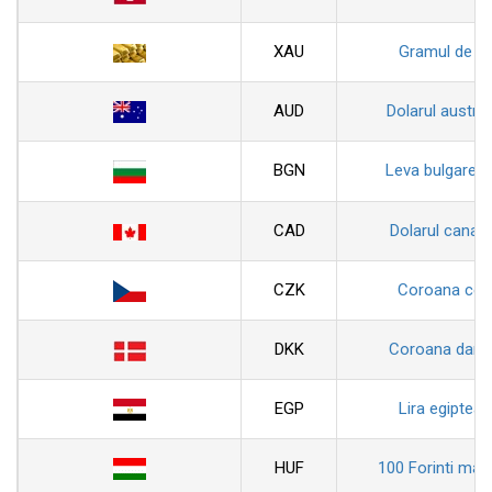
XAU
Gramul de au
AUD
Dolarul austral
BGN
Leva bulgarea
CAD
Dolarul canad
CZK
Coroana ceh
DKK
Coroana dane
EGP
Lira egiptean
HUF
100 Forinti magh