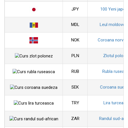
JPY
100 Yeni japon
MDL
Leul moldoven
NOK
Coroana norveg
PLN
Zlotul polon
RUB
Rubla ruseas
SEK
Coroana sued
TRY
Lira turceas
ZAR
Randul sud-afr