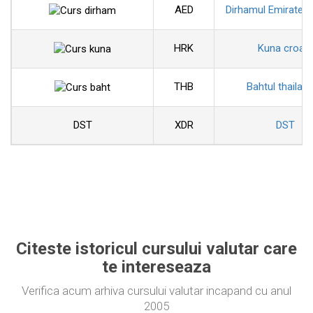
AED
Dirhamul Emiratelo
HRK
Kuna croat
THB
Bahtul thailan
DST
XDR
DST
Citeste istoricul cursului valutar care
te intereseaza
Verifica acum arhiva cursului valutar incapand cu anul
2005