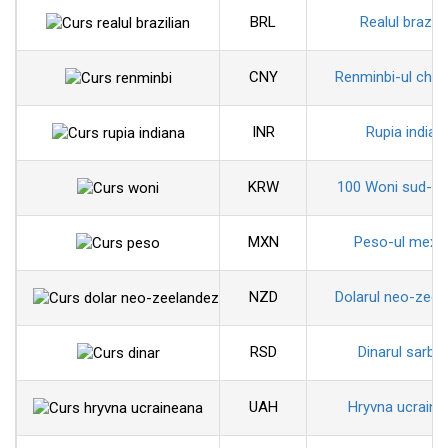
BRL
Realul brazili
CNY
Renminbi-ul chin
INR
Rupia indian
KRW
100 Woni sud-co
MXN
Peso-ul mexi
NZD
Dolarul neo-zeel
RSD
Dinarul sarbe
UAH
Hryvna ucraine