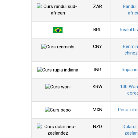
ZAR
Randul
afric
BRL
Realul br
CNY
Renminb
chine
INR
Rupia in
KRW
100 Won
coree
MXN
Peso-ul 
NZD
Dolarul
zeela