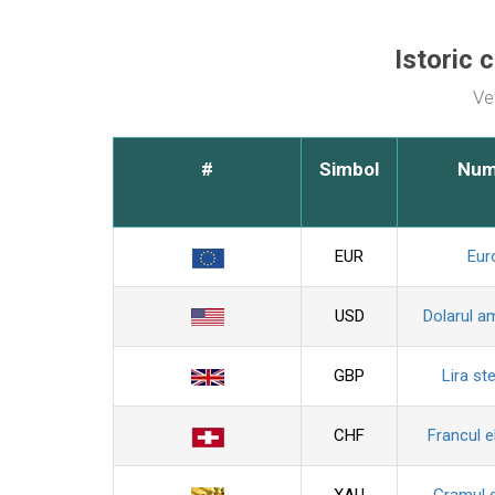
Istoric 
Ve
#
Simbol
Nu
EUR
Eur
USD
Dolarul a
GBP
Lira ste
CHF
Francul e