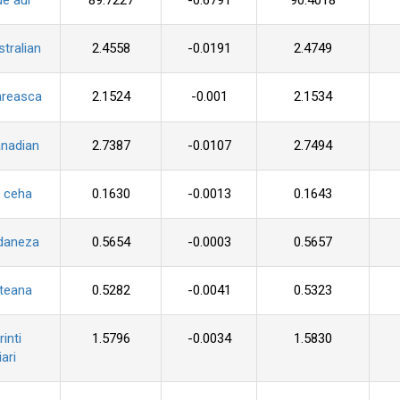
de aur
89.7227
-0.6791
90.4018
stralian
2.4558
-0.0191
2.4749
areasca
2.1524
-0.001
2.1534
anadian
2.7387
-0.0107
2.7494
 ceha
0.1630
-0.0013
0.1643
daneza
0.5654
-0.0003
0.5657
pteana
0.5282
-0.0041
0.5323
inti
1.5796
-0.0034
1.5830
ari