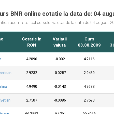
curs BNR online cotatie la data de: 04 au
rifica acum istoricul cursului valutar de la data de 04 august 2
me
Cotatie in
Variatii
Curs
RON
valuta
03.08.2009
3
o
4.2096
-0.002
4.2116
merican
2.9232
-0.0257
2.9489
rlina
4.9490
-0.0143
4.9633
lvetian
2.7507
-0.0086
2.7593