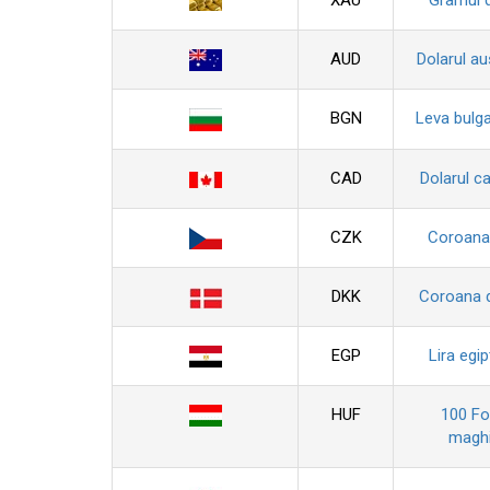
XAU
Gramul 
AUD
Dolarul au
BGN
Leva bulg
CAD
Dolarul c
CZK
Coroana
DKK
Coroana 
EGP
Lira egi
HUF
100 For
maghi