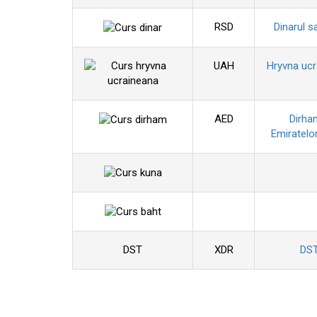
RSD
Dinarul s
UAH
Hryvna uc
AED
Dirha
Emiratelo
DST
XDR
DS