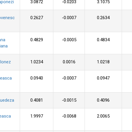
aponezi
3.0872
-0.0203
3.1075
ovenesc
0.2627
-0.0007
0.2634
ana
0.4829
-0.0005
0.4834
iana
olonez
1.0234
0.0016
1.0218
seasca
0.0940
-0.0007
0.0947
suedeza
0.4081
-0.0015
0.4096
ceasca
1.9997
-0.0068
2.0065