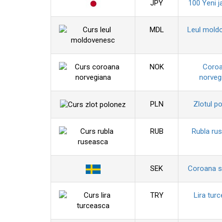
JPY
100 Yeni j
MDL
Leul mold
NOK
Coro
norveg
PLN
Zlotul p
RUB
Rubla ru
SEK
Coroana 
TRY
Lira tur