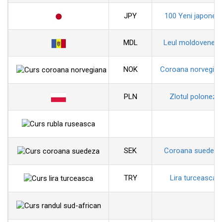
JPY
100 Yeni japonezi
MDL
Leul moldovenes
NOK
Coroana norvegia
PLN
Zlotul polonez
SEK
Coroana suedeza
TRY
Lira turceasca