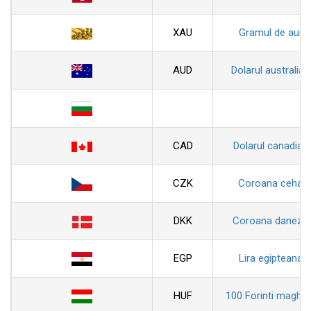
XAU
Gramul de aur
AUD
Dolarul australian
CAD
Dolarul canadian
CZK
Coroana ceha
DKK
Coroana daneza
EGP
Lira egipteana
HUF
100 Forinti maghiar