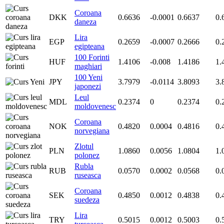
Coroana
DKK
0.6636
-0.0001
0.6637
0.
daneza
Lira
EGP
0.2659
-0.0007
0.2666
0.
egipteana
100 Forinti
HUF
1.4106
-0.008
1.4186
1.
maghiari
100 Yeni
JPY
3.7979
-0.0114
3.8093
3.
japonezi
Leul
MDL
0.2374
0
0.2374
0.
moldovenesc
Coroana
NOK
0.4820
0.0004
0.4816
0.
norvegiana
Zlotul
PLN
1.0860
0.0056
1.0804
1.
polonez
Rubla
RUB
0.0570
0.0002
0.0568
0.
ruseasca
Coroana
SEK
0.4850
0.0012
0.4838
0.
suedeza
Lira
TRY
0.5015
0.0012
0.5003
0.