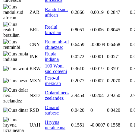
turceasca
Randul sud-
ZAR
0.2866
0.0019
0.2847
0.
african
Realul
BRL
0.8051
0.0006
0.8045
0.
brazilian
Renminbi-ul
CNY
0.6459
-0.0009
0.6468
0.
chinezesc
Rupia
INR
0.0572
0.0001
0.0571
0.
indiana
100 Woni
KRW
0.3610
0.0019
0.3591
0.
sud-coreeni
Peso-ul
MXN
0.2077
0.0007
0.2070
0.
mexican
Dolarul neo-
NZD
2.9454
0.0204
2.9250
2.
zeelandez
Dinarul
RSD
0.0420
0
0.0420
0.
sarbesc
Hryvna
UAH
0.1551
-0.0007
0.1558
0.
ucraineana