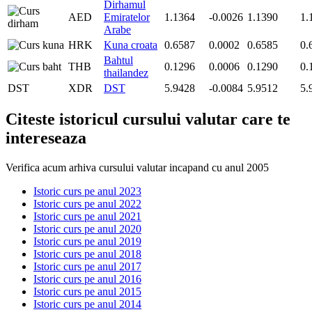
Dirhamul
AED
Emiratelor
1.1364
-0.0026
1.1390
1.
Arabe
HRK
Kuna croata
0.6587
0.0002
0.6585
0.
Bahtul
THB
0.1296
0.0006
0.1290
0.
thailandez
DST
XDR
DST
5.9428
-0.0084
5.9512
5.
Citeste istoricul cursului valutar care te
intereseaza
Verifica acum arhiva cursului valutar incapand cu anul 2005
Istoric curs pe anul 2023
Istoric curs pe anul 2022
Istoric curs pe anul 2021
Istoric curs pe anul 2020
Istoric curs pe anul 2019
Istoric curs pe anul 2018
Istoric curs pe anul 2017
Istoric curs pe anul 2016
Istoric curs pe anul 2015
Istoric curs pe anul 2014