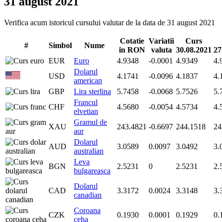
31 august 2021
Verifica acum istoricul cursului valutar de la data de 31 august 2021
Cotatie
Variatii
Curs
#
Simbol
Nume
in RON
valuta
30.08.2021
27
EUR
Euro
4.9348
-0.0001
4.9349
4.
Dolarul
USD
4.1741
-0.0096
4.1837
4.
american
GBP
Lira sterlina
5.7458
-0.0068
5.7526
5.
Francul
CHF
4.5680
-0.0054
4.5734
4.
elvetian
Gramul de
XAU
243.4821
-0.6697
244.1518
24
aur
Dolarul
AUD
3.0589
0.0097
3.0492
3.
australian
Leva
BGN
2.5231
0
2.5231
2.
bulgareasca
Dolarul
CAD
3.3172
0.0024
3.3148
3.
canadian
Coroana
CZK
0.1930
0.0001
0.1929
0.
ceha