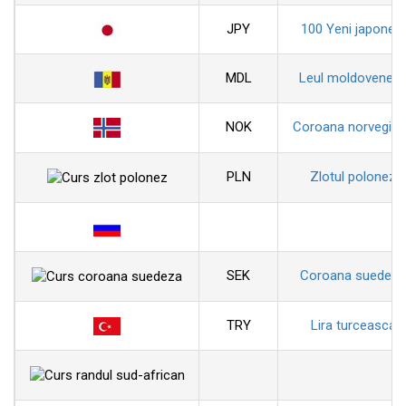
JPY
100 Yeni japonezi
MDL
Leul moldovenes
NOK
Coroana norvegia
PLN
Zlotul polonez
SEK
Coroana suedeza
TRY
Lira turceasca