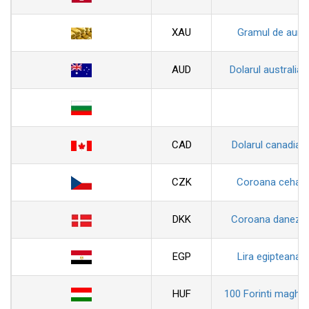
XAU
Gramul de aur
AUD
Dolarul australian
CAD
Dolarul canadian
CZK
Coroana ceha
DKK
Coroana daneza
EGP
Lira egipteana
HUF
100 Forinti maghiar