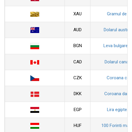
XAU
Gramul de au
AUD
Dolarul austral
BGN
Leva bulgarea
CAD
Dolarul canad
CZK
Coroana ceh
DKK
Coroana dane
EGP
Lira egiptean
HUF
100 Forinti magh