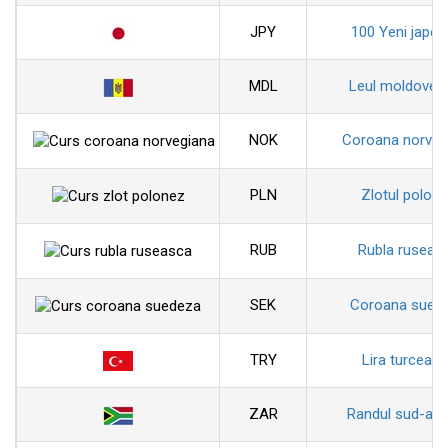
JPY
100 Yeni japon
MDL
Leul moldoven
NOK
Coroana norveg
PLN
Zlotul polon
RUB
Rubla ruseas
SEK
Coroana sued
TRY
Lira turceas
ZAR
Randul sud-afr