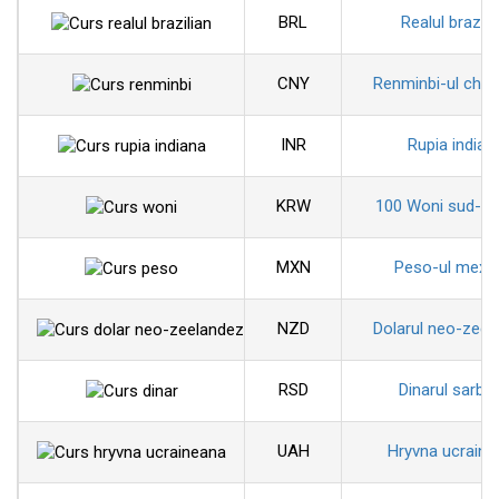
BRL
Realul brazili
CNY
Renminbi-ul chin
INR
Rupia indian
KRW
100 Woni sud-co
MXN
Peso-ul mexi
NZD
Dolarul neo-zeel
RSD
Dinarul sarbe
UAH
Hryvna ucraine