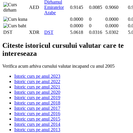
Dirhamul
AED
Emiratelor
0.9145
0.0085
0.9060
0.
Arabe
0.0000
0
0.0000
0.
0.0000
0
0.0000
0.
DST
XDR
DST
5.0618
0.0316
5.0302
5.
Citeste istoricul cursului valutar care te
intereseaza
Verifica acum arhiva cursului valutar incapand cu anul 2005
Istoric curs pe anul 2023
Istoric curs pe anul 2022
Istoric curs pe anul 2021
Istoric curs pe anul 2020
Istoric curs pe anul 2019
Istoric curs pe anul 2018
Istoric curs pe anul 2017
Istoric curs pe anul 2016
Istoric curs pe anul 2015
Istoric curs pe anul 2014
Istoric curs pe anul 2013