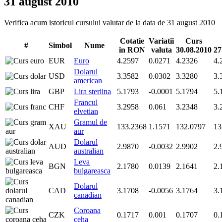
31 august 2010
Verifica acum istoricul cursului valutar de la data de 31 august 2010
Cotatie
Variatii
Curs
#
Simbol
Nume
in RON
valuta
30.08.2010
27
EUR
Euro
4.2597
0.0271
4.2326
4.
Dolarul
USD
3.3582
0.0302
3.3280
3.
american
GBP
Lira sterlina
5.1793
-0.0001
5.1794
5.
Francul
CHF
3.2958
0.061
3.2348
3.
elvetian
Gramul de
XAU
133.2368
1.1571
132.0797
13
aur
Dolarul
AUD
2.9870
-0.0032
2.9902
2.
australian
Leva
BGN
2.1780
0.0139
2.1641
2.
bulgareasca
Dolarul
CAD
3.1708
-0.0056
3.1764
3.
canadian
Coroana
CZK
0.1717
0.001
0.1707
0.
ceha