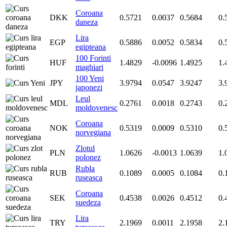
Coroana
DKK
0.5721
0.0037
0.5684
0.
daneza
Lira
EGP
0.5886
0.0052
0.5834
0.
egipteana
100 Forinti
HUF
1.4829
-0.0096
1.4925
1.
maghiari
100 Yeni
JPY
3.9794
0.0547
3.9247
3.
japonezi
Leul
MDL
0.2761
0.0018
0.2743
0.
moldovenesc
Coroana
NOK
0.5319
0.0009
0.5310
0.
norvegiana
Zlotul
PLN
1.0626
-0.0013
1.0639
1.
polonez
Rubla
RUB
0.1089
0.0005
0.1084
0.
ruseasca
Coroana
SEK
0.4538
0.0026
0.4512
0.
suedeza
Lira
TRY
2.1969
0.0011
2.1958
2.