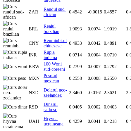
turceasca
Randul sud-
ZAR
0.4542
-0.0015
0.4557
0.
african
Realul
BRL
1.9093
0.0074
1.9019
1.
brazilian
Renminbi-ul
CNY
0.4933
0.0042
0.4891
0.
chinezesc
Rupia
INR
0.0714
0.0004
0.0710
0.
indiana
100 Woni
KRW
0.2799
0.0007
0.2792
0.
sud-coreeni
Peso-ul
MXN
0.2558
0.0008
0.2550
0.
mexican
Dolarul neo-
NZD
2.3460
-0.0161
2.3621
2.
zeelandez
Dinarul
RSD
0.0405
0.0002
0.0403
0.
sarbesc
Hryvna
UAH
0.4259
0.0041
0.4218
0.
ucraineana