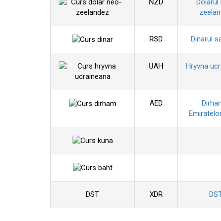
NZD
Dolarul
zeela
RSD
Dinarul s
UAH
Hryvna uc
AED
Dirha
Emiratelo
DST
XDR
DS