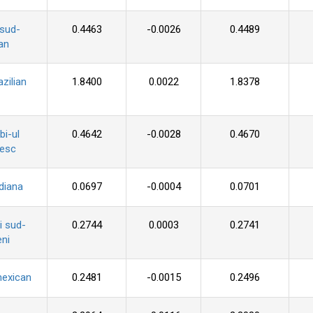
 sud-
0.4463
-0.0026
0.4489
an
azilian
1.8400
0.0022
1.8378
i-ul
0.4642
-0.0028
0.4670
zesc
diana
0.0697
-0.0004
0.0701
i sud-
0.2744
0.0003
0.2741
ni
mexican
0.2481
-0.0015
0.2496