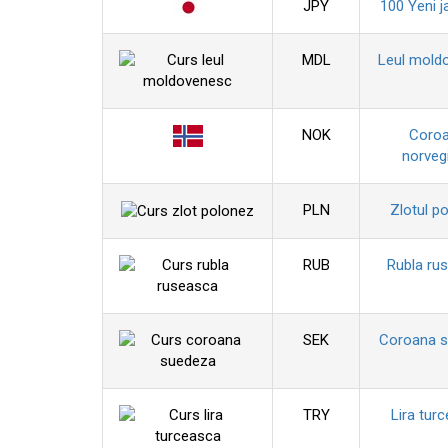
JPY
100 Yeni j
MDL
Leul mold
NOK
Coro
norveg
PLN
Zlotul p
RUB
Rubla ru
SEK
Coroana 
TRY
Lira tur