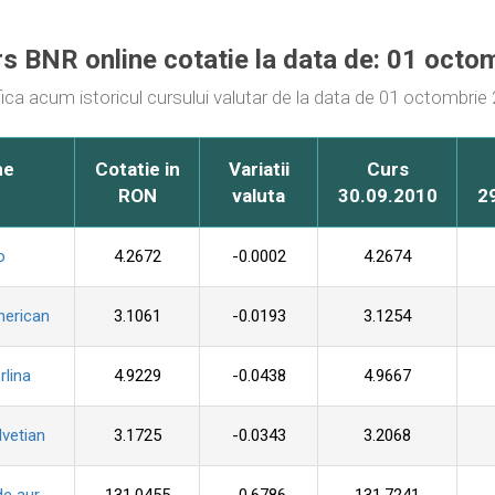
urs BNR online cotatie la data de: 01 octo
fica acum istoricul cursului valutar de la data de 01 octombrie
me
Cotatie in
Variatii
Curs
RON
valuta
30.09.2010
2
o
4.2672
-0.0002
4.2674
merican
3.1061
-0.0193
3.1254
rlina
4.9229
-0.0438
4.9667
lvetian
3.1725
-0.0343
3.2068