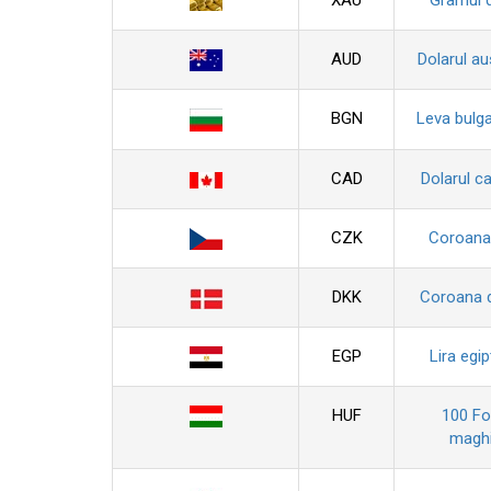
XAU
Gramul 
AUD
Dolarul au
BGN
Leva bulg
CAD
Dolarul c
CZK
Coroana
DKK
Coroana 
EGP
Lira egi
HUF
100 For
maghi