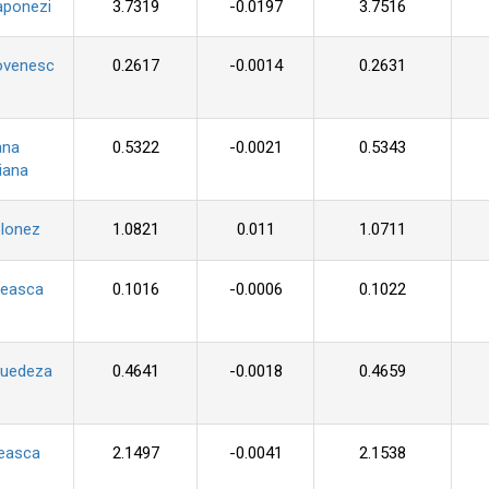
aponezi
3.7319
-0.0197
3.7516
ovenesc
0.2617
-0.0014
0.2631
ana
0.5322
-0.0021
0.5343
iana
olonez
1.0821
0.011
1.0711
seasca
0.1016
-0.0006
0.1022
suedeza
0.4641
-0.0018
0.4659
ceasca
2.1497
-0.0041
2.1538