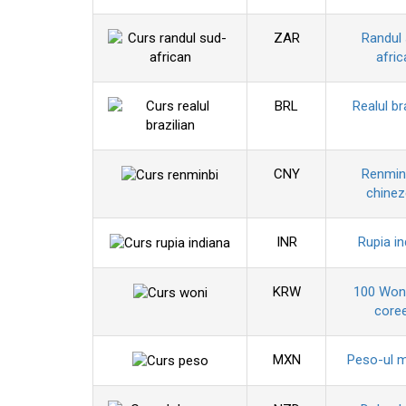
ZAR
Randul
afric
BRL
Realul br
CNY
Renminb
chine
INR
Rupia in
KRW
100 Won
coree
MXN
Peso-ul 