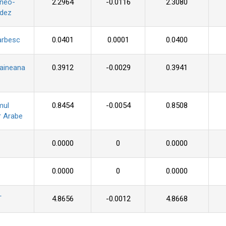
 neo-
2.2964
-0.0116
2.3080
ndez
arbesc
0.0401
0.0001
0.0400
raineana
0.3912
-0.0029
0.3941
mul
0.8454
-0.0054
0.8508
r Arabe
0.0000
0
0.0000
0.0000
0
0.0000
T
4.8656
-0.0012
4.8668