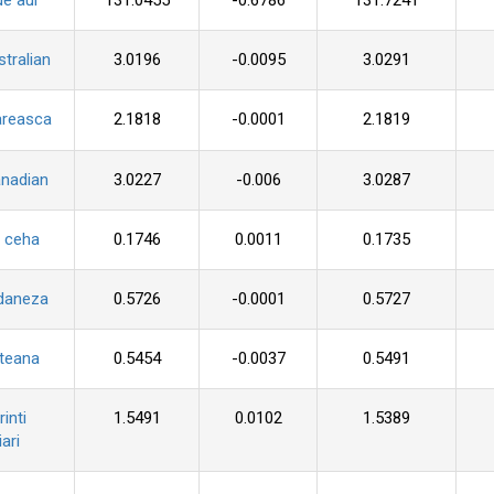
de aur
131.0455
-0.6786
131.7241
stralian
3.0196
-0.0095
3.0291
areasca
2.1818
-0.0001
2.1819
anadian
3.0227
-0.006
3.0287
 ceha
0.1746
0.0011
0.1735
daneza
0.5726
-0.0001
0.5727
pteana
0.5454
-0.0037
0.5491
inti
1.5491
0.0102
1.5389
ari