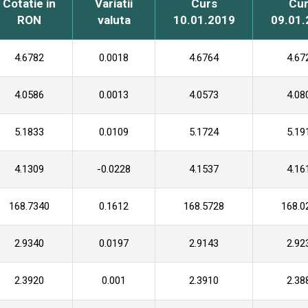
Cotatie in
Variatii
Curs
Cur
RON
valuta
10.01.2019
09.01.
4.6782
0.0018
4.6764
4.67
4.0586
0.0013
4.0573
4.08
5.1833
0.0109
5.1724
5.19
4.1309
-0.0228
4.1537
4.16
168.7340
0.1612
168.5728
168.0
2.9340
0.0197
2.9143
2.92
2.3920
0.001
2.3910
2.38