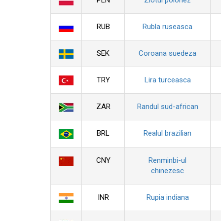
PLN
Zlotul polonez
RUB
Rubla ruseasca
SEK
Coroana suedeza
TRY
Lira turceasca
ZAR
Randul sud-african
BRL
Realul brazilian
CNY
Renminbi-ul
chinezesc
INR
Rupia indiana