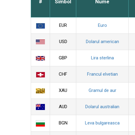
#
Simbol
Nume
EUR
Euro
USD
Dolarul american
GBP
Lira sterlina
CHF
Francul elvetian
XAU
Gramul de aur
AUD
Dolarul australian
BGN
Leva bulgareasca