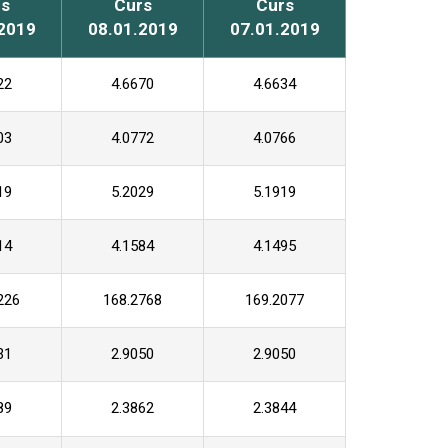
s
Curs
Curs
2019
08.01.2019
07.01.2019
22
4.6670
4.6634
03
4.0772
4.0766
19
5.2029
5.1919
14
4.1584
4.1495
226
168.2768
169.2077
31
2.9050
2.9050
89
2.3862
2.3844