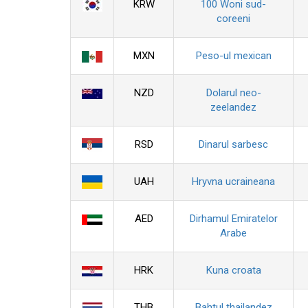
KRW
100 Woni sud-
coreeni
MXN
Peso-ul mexican
NZD
Dolarul neo-
zeelandez
RSD
Dinarul sarbesc
UAH
Hryvna ucraineana
AED
Dirhamul Emiratelor
Arabe
HRK
Kuna croata
THB
Bahtul thailandez