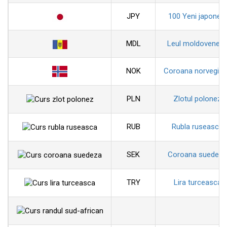
JPY
100 Yeni japonezi
MDL
Leul moldovenes
NOK
Coroana norvegia
PLN
Zlotul polonez
RUB
Rubla ruseasca
SEK
Coroana suedeza
TRY
Lira turceasca