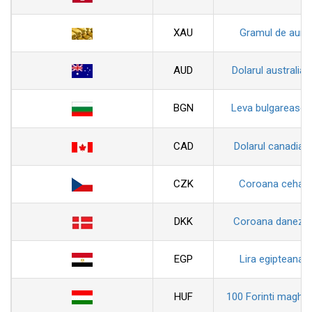
XAU
Gramul de aur
AUD
Dolarul australian
BGN
Leva bulgareasca
CAD
Dolarul canadian
CZK
Coroana ceha
DKK
Coroana daneza
EGP
Lira egipteana
HUF
100 Forinti maghiar