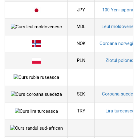
JPY
100 Yeni japonezi
MDL
Leul moldovenes
NOK
Coroana norvegia
PLN
Zlotul polonez
SEK
Coroana suedeza
TRY
Lira turceasca