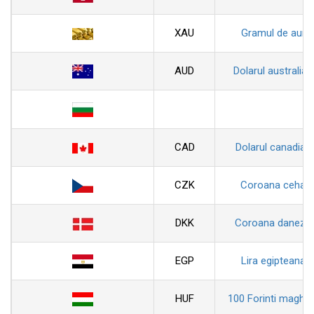
XAU
Gramul de aur
AUD
Dolarul australian
CAD
Dolarul canadian
CZK
Coroana ceha
DKK
Coroana daneza
EGP
Lira egipteana
HUF
100 Forinti maghiar