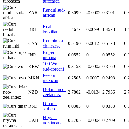
turceasca
Randul sud-
ZAR
0.3099
-0.0002
0.3101
0.
african
Realul
BRL
1.4677
0.0099
1.4578
1.
brazilian
Renminbi-ul
CNY
0.5190
0.0012
0.5178
0.
chinezesc
Rupia
INR
0.0552
0
0.0552
0.
indiana
100 Woni
KRW
0.3158
-0.0002
0.3160
0.
sud-coreeni
Peso-ul
MXN
0.2505
0.0007
0.2498
0.
mexican
Dolarul neo-
NZD
2.7802
-0.0134
2.7936
2.
zeelandez
Dinarul
RSD
0.0383
0
0.0383
0.
sarbesc
Hryvna
UAH
0.2705
-0.0004
0.2709
0.
ucraineana