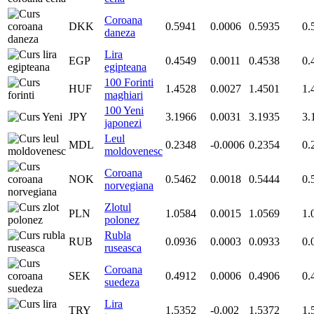
Coroana
DKK
0.5941
0.0006
0.5935
0.
daneza
Lira
EGP
0.4549
0.0011
0.4538
0.
egipteana
100 Forinti
HUF
1.4528
0.0027
1.4501
1.
maghiari
100 Yeni
JPY
3.1966
0.0031
3.1935
3.
japonezi
Leul
MDL
0.2348
-0.0006
0.2354
0.
moldovenesc
Coroana
NOK
0.5462
0.0018
0.5444
0.
norvegiana
Zlotul
PLN
1.0584
0.0015
1.0569
1.
polonez
Rubla
RUB
0.0936
0.0003
0.0933
0.
ruseasca
Coroana
SEK
0.4912
0.0006
0.4906
0.
suedeza
Lira
TRY
1.5352
-0.002
1.5372
1.