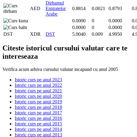
Dirhamul
AED
Emiratelor
0.8814
0.0021
0.8793
0.
Arabe
0.0000
0
0.0000
0.
0.0000
0
0.0000
0.
DST
XDR
DST
5.0040
0.009
4.9950
4.
Citeste istoricul cursului valutar care te
intereseaza
Verifica acum arhiva cursului valutar incapand cu anul 2005
Istoric curs pe anul 2023
Istoric curs pe anul 2022
Istoric curs pe anul 2021
Istoric curs pe anul 2020
Istoric curs pe anul 2019
Istoric curs pe anul 2018
Istoric curs pe anul 2017
Istoric curs pe anul 2016
Istoric curs pe anul 2015
Istoric curs pe anul 2014
Istoric curs pe anul 2013