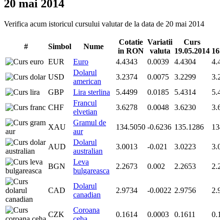
20 mai 2014
Verifica acum istoricul cursului valutar de la data de 20 mai 2014
Cotatie
Variatii
Curs
#
Simbol
Nume
in RON
valuta
19.05.2014
16
EUR
Euro
4.4343
0.0039
4.4304
4.
Dolarul
USD
3.2374
0.0075
3.2299
3.
american
GBP
Lira sterlina
5.4499
0.0185
5.4314
5.
Francul
CHF
3.6278
0.0048
3.6230
3.
elvetian
Gramul de
XAU
134.5050
-0.6236
135.1286
13
aur
Dolarul
AUD
3.0013
-0.021
3.0223
3.
australian
Leva
BGN
2.2673
0.002
2.2653
2.
bulgareasca
Dolarul
CAD
2.9734
-0.0022
2.9756
2.
canadian
Coroana
CZK
0.1614
0.0003
0.1611
0.
ceha