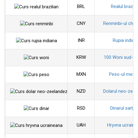
BRL
Realul brazili
CNY
Renminbi-ul chin
INR
Rupia indian
KRW
100 Woni sud-co
MXN
Peso-ul mexi
NZD
Dolarul neo-zeel
RSD
Dinarul sarbe
UAH
Hryvna ucraine