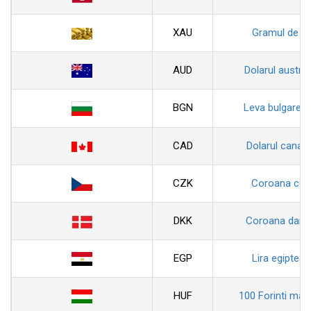
XAU
Gramul de au
AUD
Dolarul austral
BGN
Leva bulgarea
CAD
Dolarul canad
CZK
Coroana ceh
DKK
Coroana dane
EGP
Lira egiptean
HUF
100 Forinti magh