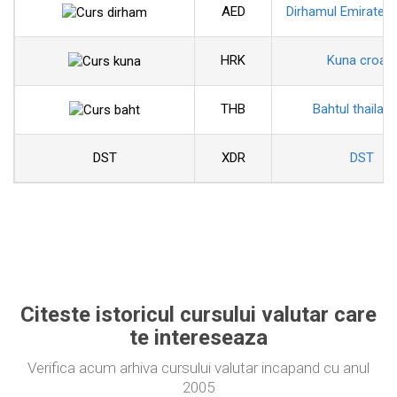
AED
Dirhamul Emiratelo
HRK
Kuna croat
THB
Bahtul thailan
DST
XDR
DST
Citeste istoricul cursului valutar care
te intereseaza
Verifica acum arhiva cursului valutar incapand cu anul
2005