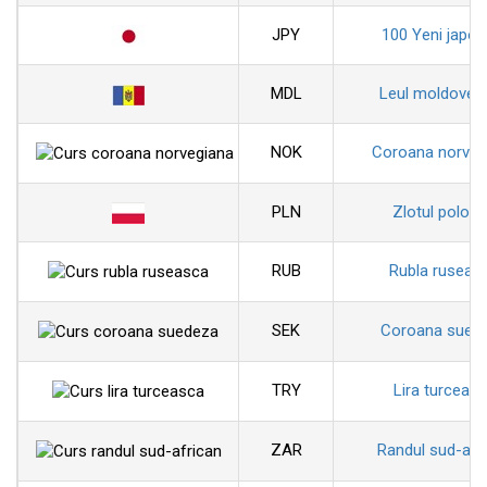
JPY
100 Yeni japon
MDL
Leul moldoven
NOK
Coroana norveg
PLN
Zlotul polon
RUB
Rubla ruseas
SEK
Coroana sued
TRY
Lira turceas
ZAR
Randul sud-afr