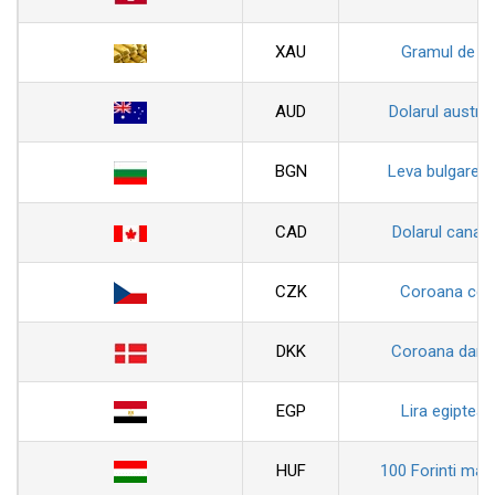
XAU
Gramul de au
AUD
Dolarul austral
BGN
Leva bulgarea
CAD
Dolarul canad
CZK
Coroana ceh
DKK
Coroana dane
EGP
Lira egiptean
HUF
100 Forinti magh