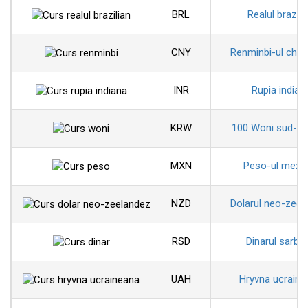
BRL
Realul brazili
CNY
Renminbi-ul chin
INR
Rupia indian
KRW
100 Woni sud-co
MXN
Peso-ul mexi
NZD
Dolarul neo-zeel
RSD
Dinarul sarbe
UAH
Hryvna ucraine