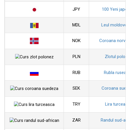
JPY
100 Yeni japon
MDL
Leul moldoven
NOK
Coroana norveg
PLN
Zlotul polon
RUB
Rubla ruseas
SEK
Coroana sued
TRY
Lira turceas
ZAR
Randul sud-afr