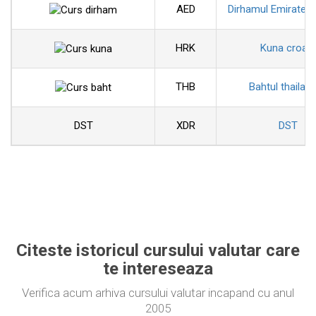
AED
Dirhamul Emiratelo
HRK
Kuna croat
THB
Bahtul thailan
DST
XDR
DST
Citeste istoricul cursului valutar care
te intereseaza
Verifica acum arhiva cursului valutar incapand cu anul
2005