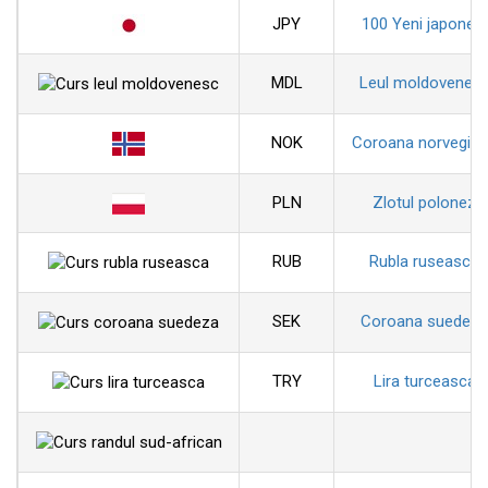
JPY
100 Yeni japonezi
MDL
Leul moldovenes
NOK
Coroana norvegia
PLN
Zlotul polonez
RUB
Rubla ruseasca
SEK
Coroana suedeza
TRY
Lira turceasca