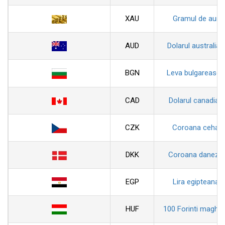
XAU
Gramul de aur
AUD
Dolarul australian
BGN
Leva bulgareasca
CAD
Dolarul canadian
CZK
Coroana ceha
DKK
Coroana daneza
EGP
Lira egipteana
HUF
100 Forinti maghiar