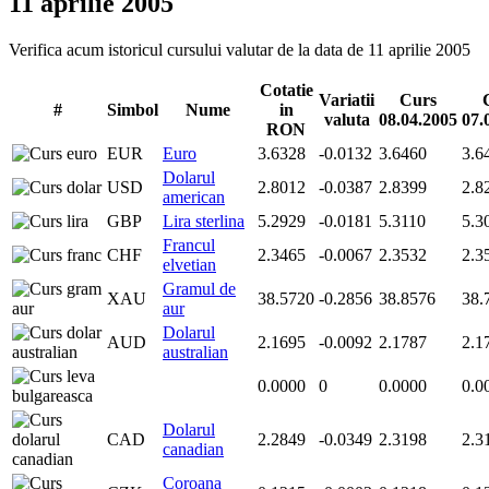
11 aprilie 2005
Verifica acum istoricul cursului valutar de la data de 11 aprilie 2005
Cotatie
Variatii
Curs
#
Simbol
Nume
in
valuta
08.04.2005
07.
RON
EUR
Euro
3.6328
-0.0132
3.6460
3.6
Dolarul
USD
2.8012
-0.0387
2.8399
2.8
american
GBP
Lira sterlina
5.2929
-0.0181
5.3110
5.3
Francul
CHF
2.3465
-0.0067
2.3532
2.3
elvetian
Gramul de
XAU
38.5720
-0.2856
38.8576
38.
aur
Dolarul
AUD
2.1695
-0.0092
2.1787
2.1
australian
0.0000
0
0.0000
0.0
Dolarul
CAD
2.2849
-0.0349
2.3198
2.3
canadian
Coroana