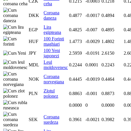
CZK
0.1215
-0.0003
0.1218
0.1
ceha
Coroana
DKK
0.4877
-0.0017
0.4894
0.4
daneza
Lira
EGP
0.4825
-0.007
0.4895
0.4
egipteana
100 Forinti
HUF
1.4773
-0.0029
1.4802
1.4
maghiari
100 Yeni
JPY
2.5959
-0.0191
2.6150
2.6
japonezi
Leul
MDL
0.2244
0.0001
0.2243
0.2
moldovenesc
Coroana
NOK
0.4445
-0.0019
0.4464
0.4
norvegiana
Zlotul
PLN
0.8863
-0.001
0.8873
0.8
polonez
0.0000
0
0.0000
0.0
Coroana
SEK
0.3961
-0.0021
0.3982
0.3
suedeza