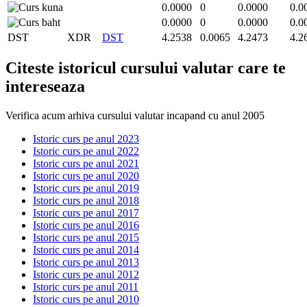
0.0000
0
0.0000
0.0
0.0000
0
0.0000
0.0
DST
XDR
DST
4.2538
0.0065
4.2473
4.2
Citeste istoricul cursului valutar care te
intereseaza
Verifica acum arhiva cursului valutar incapand cu anul 2005
Istoric curs pe anul 2023
Istoric curs pe anul 2022
Istoric curs pe anul 2021
Istoric curs pe anul 2020
Istoric curs pe anul 2019
Istoric curs pe anul 2018
Istoric curs pe anul 2017
Istoric curs pe anul 2016
Istoric curs pe anul 2015
Istoric curs pe anul 2014
Istoric curs pe anul 2013
Istoric curs pe anul 2012
Istoric curs pe anul 2011
Istoric curs pe anul 2010