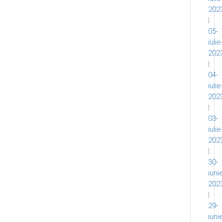
202
|
05-
iulie
202
|
04-
iulie
202
|
03-
iulie
202
|
30-
iuni
202
|
29-
iuni