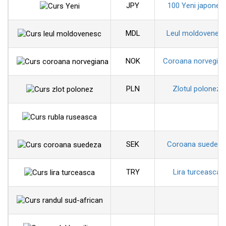
JPY
100 Yeni japonezi
MDL
Leul moldovenes
NOK
Coroana norvegia
PLN
Zlotul polonez
SEK
Coroana suedeza
TRY
Lira turceasca