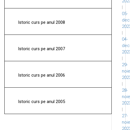
202
|
05-
dec
Istoric curs pe anul 2008
202
|
04-
dec
Istoric curs pe anul 2007
202
|
29-
noi
Istoric curs pe anul 2006
202
|
28-
noi
Istoric curs pe anul 2005
202
|
27-
noi
202