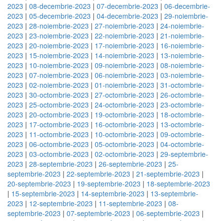
2023
|
08-decembrie-2023
|
07-decembrie-2023
|
06-decembrie-
2023
|
05-decembrie-2023
|
04-decembrie-2023
|
29-noiembrie-
2023
|
28-noiembrie-2023
|
27-noiembrie-2023
|
24-noiembrie-
2023
|
23-noiembrie-2023
|
22-noiembrie-2023
|
21-noiembrie-
2023
|
20-noiembrie-2023
|
17-noiembrie-2023
|
16-noiembrie-
2023
|
15-noiembrie-2023
|
14-noiembrie-2023
|
13-noiembrie-
2023
|
10-noiembrie-2023
|
09-noiembrie-2023
|
08-noiembrie-
2023
|
07-noiembrie-2023
|
06-noiembrie-2023
|
03-noiembrie-
2023
|
02-noiembrie-2023
|
01-noiembrie-2023
|
31-octombrie-
2023
|
30-octombrie-2023
|
27-octombrie-2023
|
26-octombrie-
2023
|
25-octombrie-2023
|
24-octombrie-2023
|
23-octombrie-
2023
|
20-octombrie-2023
|
19-octombrie-2023
|
18-octombrie-
2023
|
17-octombrie-2023
|
16-octombrie-2023
|
13-octombrie-
2023
|
11-octombrie-2023
|
10-octombrie-2023
|
09-octombrie-
2023
|
06-octombrie-2023
|
05-octombrie-2023
|
04-octombrie-
2023
|
03-octombrie-2023
|
02-octombrie-2023
|
29-septembrie-
2023
|
28-septembrie-2023
|
26-septembrie-2023
|
25-
septembrie-2023
|
22-septembrie-2023
|
21-septembrie-2023
|
20-septembrie-2023
|
19-septembrie-2023
|
18-septembrie-2023
|
15-septembrie-2023
|
14-septembrie-2023
|
13-septembrie-
2023
|
12-septembrie-2023
|
11-septembrie-2023
|
08-
septembrie-2023
|
07-septembrie-2023
|
06-septembrie-2023
|