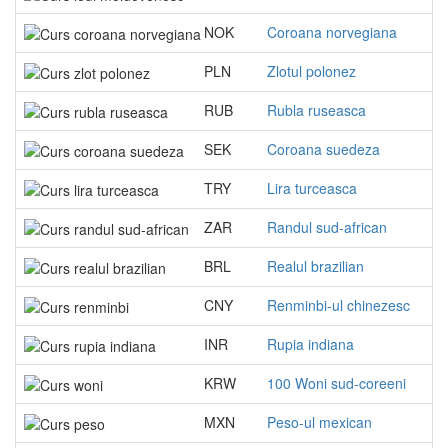
NOK
Coroana norvegiana
PLN
Zlotul polonez
RUB
Rubla ruseasca
SEK
Coroana suedeza
TRY
Lira turceasca
ZAR
Randul sud-african
BRL
Realul brazilian
CNY
Renminbi-ul chinezesc
INR
Rupia indiana
KRW
100 Woni sud-coreeni
MXN
Peso-ul mexican