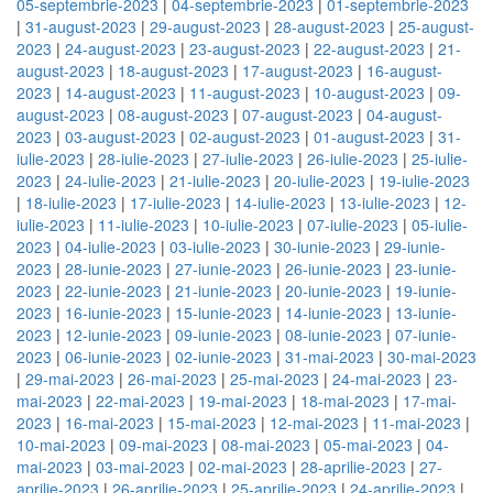
05-septembrie-2023
|
04-septembrie-2023
|
01-septembrie-2023
|
31-august-2023
|
29-august-2023
|
28-august-2023
|
25-august-
2023
|
24-august-2023
|
23-august-2023
|
22-august-2023
|
21-
august-2023
|
18-august-2023
|
17-august-2023
|
16-august-
2023
|
14-august-2023
|
11-august-2023
|
10-august-2023
|
09-
august-2023
|
08-august-2023
|
07-august-2023
|
04-august-
2023
|
03-august-2023
|
02-august-2023
|
01-august-2023
|
31-
iulie-2023
|
28-iulie-2023
|
27-iulie-2023
|
26-iulie-2023
|
25-iulie-
2023
|
24-iulie-2023
|
21-iulie-2023
|
20-iulie-2023
|
19-iulie-2023
|
18-iulie-2023
|
17-iulie-2023
|
14-iulie-2023
|
13-iulie-2023
|
12-
iulie-2023
|
11-iulie-2023
|
10-iulie-2023
|
07-iulie-2023
|
05-iulie-
2023
|
04-iulie-2023
|
03-iulie-2023
|
30-iunie-2023
|
29-iunie-
2023
|
28-iunie-2023
|
27-iunie-2023
|
26-iunie-2023
|
23-iunie-
2023
|
22-iunie-2023
|
21-iunie-2023
|
20-iunie-2023
|
19-iunie-
2023
|
16-iunie-2023
|
15-iunie-2023
|
14-iunie-2023
|
13-iunie-
2023
|
12-iunie-2023
|
09-iunie-2023
|
08-iunie-2023
|
07-iunie-
2023
|
06-iunie-2023
|
02-iunie-2023
|
31-mai-2023
|
30-mai-2023
|
29-mai-2023
|
26-mai-2023
|
25-mai-2023
|
24-mai-2023
|
23-
mai-2023
|
22-mai-2023
|
19-mai-2023
|
18-mai-2023
|
17-mai-
2023
|
16-mai-2023
|
15-mai-2023
|
12-mai-2023
|
11-mai-2023
|
10-mai-2023
|
09-mai-2023
|
08-mai-2023
|
05-mai-2023
|
04-
mai-2023
|
03-mai-2023
|
02-mai-2023
|
28-aprilie-2023
|
27-
aprilie-2023
|
26-aprilie-2023
|
25-aprilie-2023
|
24-aprilie-2023
|