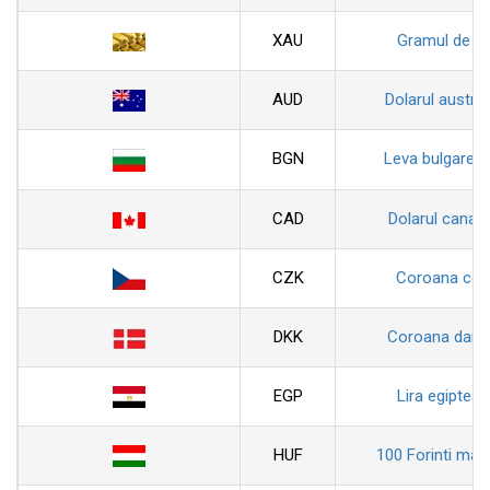
XAU
Gramul de au
AUD
Dolarul austral
BGN
Leva bulgarea
CAD
Dolarul canad
CZK
Coroana ceh
DKK
Coroana dane
EGP
Lira egiptean
HUF
100 Forinti magh