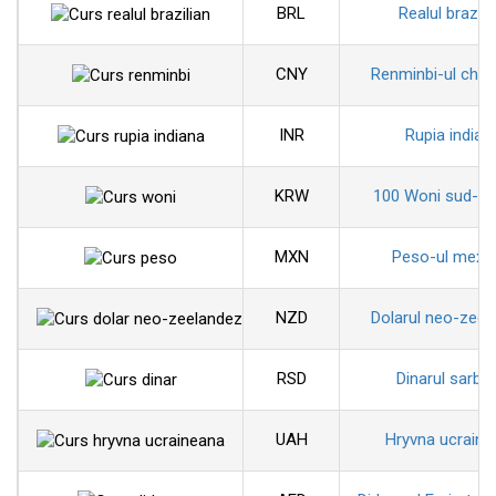
BRL
Realul brazili
CNY
Renminbi-ul chin
INR
Rupia indian
KRW
100 Woni sud-co
MXN
Peso-ul mexi
NZD
Dolarul neo-zeel
RSD
Dinarul sarbe
UAH
Hryvna ucraine