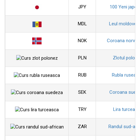
JPY
100 Yeni japon
MDL
Leul moldoven
NOK
Coroana norveg
PLN
Zlotul polon
RUB
Rubla ruseas
SEK
Coroana sued
TRY
Lira turceas
ZAR
Randul sud-afr