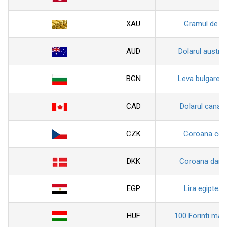
XAU
Gramul de au
AUD
Dolarul austral
BGN
Leva bulgarea
CAD
Dolarul canad
CZK
Coroana ceh
DKK
Coroana dane
EGP
Lira egiptean
HUF
100 Forinti magh