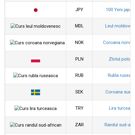
JPY
100 Yeni japon
MDL
Leul moldoven
NOK
Coroana norveg
PLN
Zlotul polon
RUB
Rubla ruseas
SEK
Coroana sued
TRY
Lira turceas
ZAR
Randul sud-afr