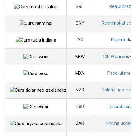
BRL
Realul brazili
CNY
Renminbi-ul chin
INR
Rupia indian
KRW
100 Woni sud-co
MXN
Peso-ul mexi
NZD
Dolarul neo-zeel
RSD
Dinarul sarbe
UAH
Hryvna ucraine