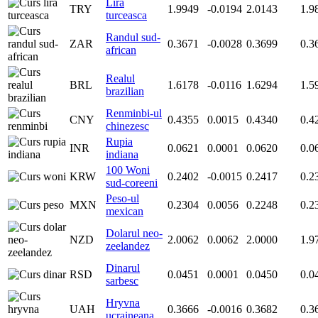
Lira
TRY
1.9949
-0.0194
2.0143
1.9
turceasca
Randul sud-
ZAR
0.3671
-0.0028
0.3699
0.3
african
Realul
BRL
1.6178
-0.0116
1.6294
1.5
brazilian
Renminbi-ul
CNY
0.4355
0.0015
0.4340
0.4
chinezesc
Rupia
INR
0.0621
0.0001
0.0620
0.0
indiana
100 Woni
KRW
0.2402
-0.0015
0.2417
0.2
sud-coreeni
Peso-ul
MXN
0.2304
0.0056
0.2248
0.2
mexican
Dolarul neo-
NZD
2.0062
0.0062
2.0000
1.9
zeelandez
Dinarul
RSD
0.0451
0.0001
0.0450
0.0
sarbesc
Hryvna
UAH
0.3666
-0.0016
0.3682
0.3
ucraineana