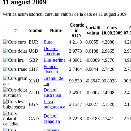
11 august 2009
Verifica acum istoricul cursului valutar de la data de 11 august 2009
Cotatie
Variatii
Curs
#
Simbol
Nume
in
valuta
10.08.2009
07.
RON
EUR
Euro
4.2143
0.0055
4.2088
4.2
Dolarul
USD
2.9773
0.0108
2.9665
2.9
american
GBP
Lira sterlina
4.8981
-0.0389
4.9370
4.9
Francul
CHF
2.7464
0.0044
2.7420
2.7
elvetian
Gramul de
XAU
90.5391
-0.3547
90.8938
90.
aur
Dolarul
AUD
2.4901
-0.0007
2.4908
2.4
australian
Leva
BGN
2.1547
0.0027
2.1520
2.1
bulgareasca
Dolarul
CAD
2.7228
-0.0183
2.7411
2.7
canadian
Coroana