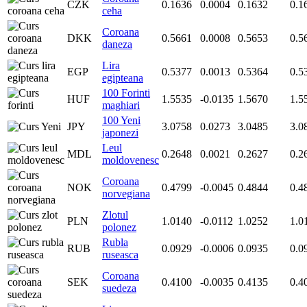
CZK
0.1636
0.0004
0.1632
0.1
ceha
Coroana
DKK
0.5661
0.0008
0.5653
0.5
daneza
Lira
EGP
0.5377
0.0013
0.5364
0.5
egipteana
100 Forinti
HUF
1.5535
-0.0135
1.5670
1.5
maghiari
100 Yeni
JPY
3.0758
0.0273
3.0485
3.0
japonezi
Leul
MDL
0.2648
0.0021
0.2627
0.2
moldovenesc
Coroana
NOK
0.4799
-0.0045
0.4844
0.4
norvegiana
Zlotul
PLN
1.0140
-0.0112
1.0252
1.0
polonez
Rubla
RUB
0.0929
-0.0006
0.0935
0.0
ruseasca
Coroana
SEK
0.4100
-0.0035
0.4135
0.4
suedeza