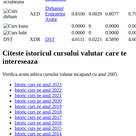
Dirhamul
AED
Emiratelor
0.8106
0.0029
0.8077
0.7
Arabe
0.0000
0
0.0000
0.0
0.0000
0
0.0000
0.0
DST
XDR
DST
4.6111
0.0221
4.5890
4.6
Citeste istoricul cursului valutar care te
intereseaza
Verifica acum arhiva cursului valutar incapand cu anul 2005
Istoric curs pe anul 2023
Istoric curs pe anul 2022
Istoric curs pe anul 2021
Istoric curs pe anul 2020
Istoric curs pe anul 2019
Istoric curs pe anul 2018
Istoric curs pe anul 2017
Istoric curs pe anul 2016
Istoric curs pe anul 2015
Istoric curs pe anul 2014