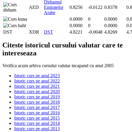
Dirhamul
AED
Emiratelor
0.8256
-0.0122
0.8378
0.
Arabe
0.0000
0
0.0000
0.
0.0000
0
0.0000
0.
DST
XDR
DST
4.8221
-0.0048
4.8269
4.
Citeste istoricul cursului valutar care te
intereseaza
Verifica acum arhiva cursului valutar incapand cu anul 2005
Istoric curs pe anul 2023
Istoric curs pe anul 2022
Istoric curs pe anul 2021
Istoric curs pe anul 2020
Istoric curs pe anul 2019
Istoric curs pe anul 2018
Istoric curs pe anul 2017
Istoric curs pe anul 2016
Istoric curs pe anul 2015
Istoric curs pe anul 2014
Istoric curs pe anul 2013