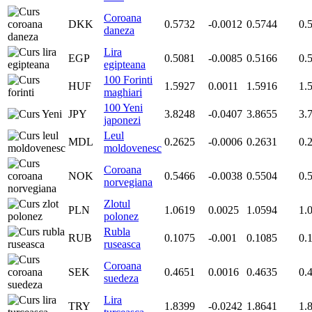
Coroana
DKK
0.5732
-0.0012
0.5744
0.
daneza
Lira
EGP
0.5081
-0.0085
0.5166
0.
egipteana
100 Forinti
HUF
1.5927
0.0011
1.5916
1.
maghiari
100 Yeni
JPY
3.8248
-0.0407
3.8655
3.
japonezi
Leul
MDL
0.2625
-0.0006
0.2631
0.
moldovenesc
Coroana
NOK
0.5466
-0.0038
0.5504
0.
norvegiana
Zlotul
PLN
1.0619
0.0025
1.0594
1.
polonez
Rubla
RUB
0.1075
-0.001
0.1085
0.
ruseasca
Coroana
SEK
0.4651
0.0016
0.4635
0.
suedeza
Lira
TRY
1.8399
-0.0242
1.8641
1.