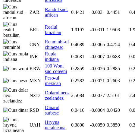
turceasca
Randul sud-
ZAR
0.4421
-0.003
0.4451
0.
african
Realul
BRL
1.9197
-0.0311
1.9508
1.
brazilian
Renminbi-ul
CNY
0.4689
-0.0065
0.4754
0.
chinezesc
Rupia
INR
0.0681
-0.0007
0.0688
0.
indiana
100 Woni
KRW
0.2859
-0.0026
0.2885
0.
sud-coreeni
Peso-ul
MXN
0.2582
-0.0021
0.2603
0.
mexican
Dolarul neo-
NZD
2.5084
-0.0077
2.5161
2.
zeelandez
Dinarul
RSD
0.0416
-0.0004
0.0420
0.
sarbesc
Hryvna
UAH
0.3800
-0.0059
0.3859
0.
ucraineana