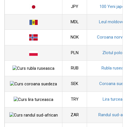
JPY
100 Yeni japon
MDL
Leul moldoven
NOK
Coroana norveg
PLN
Zlotul polon
RUB
Rubla ruseas
SEK
Coroana sued
TRY
Lira turceas
ZAR
Randul sud-afr