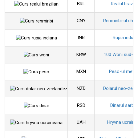
BRL
Realul brazili
CNY
Renminbi-ul chin
INR
Rupia indian
KRW
100 Woni sud-co
MXN
Peso-ul mexi
NZD
Dolarul neo-zeel
RSD
Dinarul sarbe
UAH
Hryvna ucraine