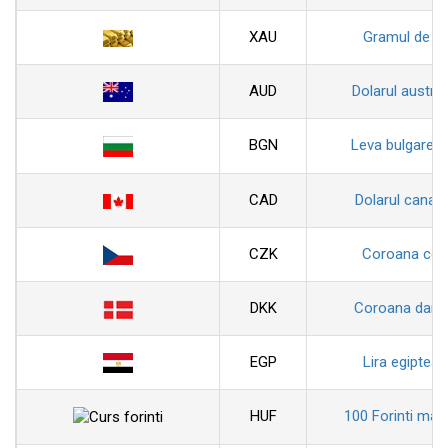
XAU
Gramul de au
AUD
Dolarul austral
BGN
Leva bulgarea
CAD
Dolarul canad
CZK
Coroana ceh
DKK
Coroana dane
EGP
Lira egiptean
HUF
100 Forinti magh