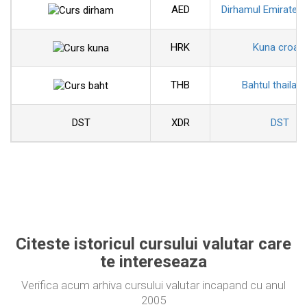
AED
Dirhamul Emiratelo
HRK
Kuna croat
THB
Bahtul thailan
DST
XDR
DST
Citeste istoricul cursului valutar care
te intereseaza
Verifica acum arhiva cursului valutar incapand cu anul
2005