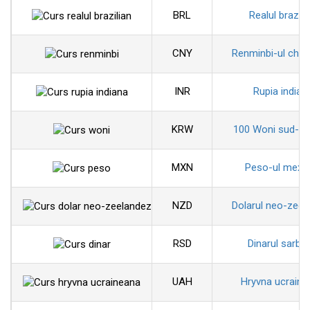
BRL
Realul brazili
CNY
Renminbi-ul chin
INR
Rupia indian
KRW
100 Woni sud-co
MXN
Peso-ul mexi
NZD
Dolarul neo-zeel
RSD
Dinarul sarbe
UAH
Hryvna ucraine