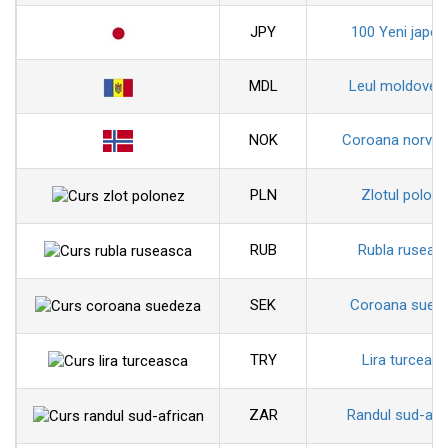
JPY
100 Yeni japon
MDL
Leul moldoven
NOK
Coroana norveg
PLN
Zlotul polon
RUB
Rubla ruseas
SEK
Coroana sued
TRY
Lira turceas
ZAR
Randul sud-afr