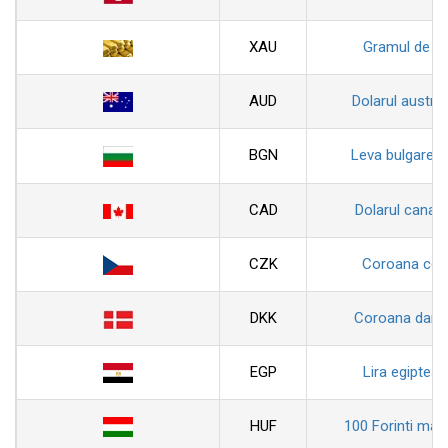
XAU
Gramul de au
AUD
Dolarul austral
BGN
Leva bulgarea
CAD
Dolarul canad
CZK
Coroana ceh
DKK
Coroana dane
EGP
Lira egiptean
HUF
100 Forinti magh