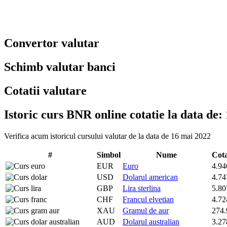
Convertor valutar
Schimb valutar banci
Cotatii valutare
Istoric curs BNR online cotatie la data de:
Verifica acum istoricul cursului valutar de la data de 16 mai 2022
#
Simbol
Nume
Cot
EUR
Euro
4.94
USD
Dolarul american
4.74
GBP
Lira sterlina
5.80
CHF
Francul elvetian
4.72
XAU
Gramul de aur
274.
AUD
Dolarul australian
3.27