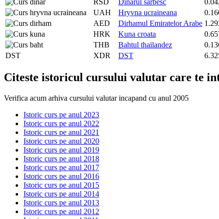
RSD
Dinarul sarbesc
0.04
UAH
Hryvna ucraineana
0.16
AED
Dirhamul Emiratelor Arabe
1.29
HRK
Kuna croata
0.65
THB
Bahtul thailandez
0.13
DST
XDR
DST
6.32
Citeste istoricul cursului valutar care te i
Verifica acum arhiva cursului valutar incapand cu anul 2005
Istoric curs pe anul 2023
Istoric curs pe anul 2022
Istoric curs pe anul 2021
Istoric curs pe anul 2020
Istoric curs pe anul 2019
Istoric curs pe anul 2018
Istoric curs pe anul 2017
Istoric curs pe anul 2016
Istoric curs pe anul 2015
Istoric curs pe anul 2014
Istoric curs pe anul 2013
Istoric curs pe anul 2012