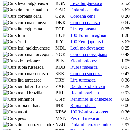
BGN
Leva bulgareasca
2.52
CAD
Dolarul canadian
3.67
CZK
Coroana ceha
0.20
DKK
Coroana daneza
0.66
EGP
Lira egipteana
0.25
HUF
100 Forinti maghiari
1.28
JPY
100 Yeni japonezi
3.67
MDL
Leul moldovenesc
0.25
NOK
Coroana norvegiana
0.48
PLN
Zlotul polonez
1.05
RUB
Rubla ruseasca
0.07
SEK
Coroana suedeza
0.47
TRY
Lira turceasca
0.30
ZAR
Randul sud-african
0.29
BRL
Realul brazilian
0.93
CNY
Renminbi-ul chinezesc
0.69
INR
Rupia indiana
0.06
KRW
100 Woni sud-coreeni
0.36
MXN
Peso-ul mexican
0.23
NZD
Dolarul neo-zeelandez
2.97