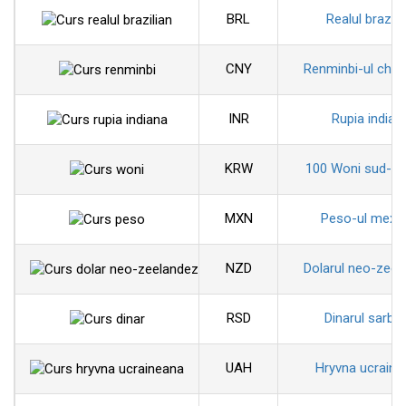
BRL
Realul brazili
CNY
Renminbi-ul chin
INR
Rupia indian
KRW
100 Woni sud-co
MXN
Peso-ul mexi
NZD
Dolarul neo-zeel
RSD
Dinarul sarbe
UAH
Hryvna ucraine