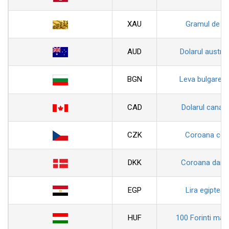
XAU
Gramul de au
AUD
Dolarul austral
BGN
Leva bulgarea
CAD
Dolarul canad
CZK
Coroana ceh
DKK
Coroana dane
EGP
Lira egiptean
HUF
100 Forinti magh