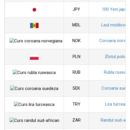
JPY
100 Yeni japon
MDL
Leul moldoven
NOK
Coroana norveg
PLN
Zlotul polon
RUB
Rubla ruseas
SEK
Coroana sued
TRY
Lira turceas
ZAR
Randul sud-afr