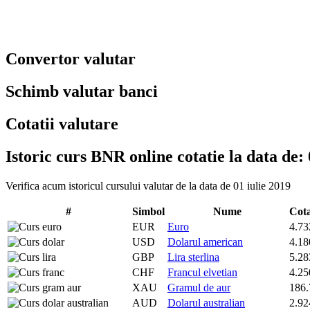
Convertor valutar
Schimb valutar banci
Cotatii valutare
Istoric curs BNR online cotatie la data de: 
Verifica acum istoricul cursului valutar de la data de 01 iulie 2019
#
Simbol
Nume
Cot
EUR
Euro
4.73
USD
Dolarul american
4.18
GBP
Lira sterlina
5.28
CHF
Francul elvetian
4.25
XAU
Gramul de aur
186.
AUD
Dolarul australian
2.92