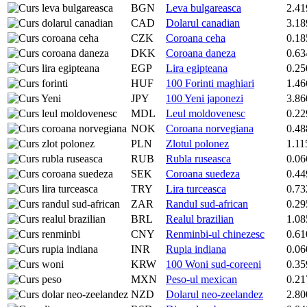
BGN
Leva bulgareasca
2.41
CAD
Dolarul canadian
3.18
CZK
Coroana ceha
0.18
DKK
Coroana daneza
0.63
EGP
Lira egipteana
0.25
HUF
100 Forinti maghiari
1.46
JPY
100 Yeni japonezi
3.86
MDL
Leul moldovenesc
0.22
NOK
Coroana norvegiana
0.48
PLN
Zlotul polonez
1.11
RUB
Rubla ruseasca
0.06
SEK
Coroana suedeza
0.44
TRY
Lira turceasca
0.73
ZAR
Randul sud-african
0.29
BRL
Realul brazilian
1.08
CNY
Renminbi-ul chinezesc
0.61
INR
Rupia indiana
0.06
KRW
100 Woni sud-coreeni
0.35
MXN
Peso-ul mexican
0.21
NZD
Dolarul neo-zeelandez
2.80