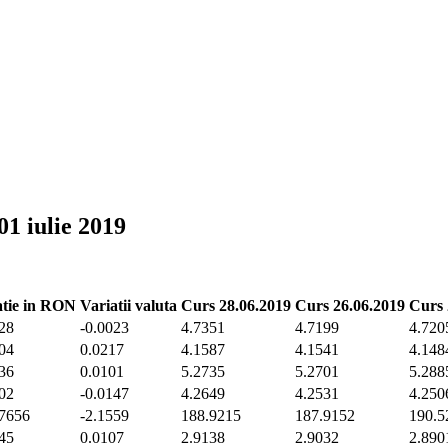
01 iulie 2019
atie in RON
Variatii valuta
Curs 28.06.2019
Curs 26.06.2019
Curs 
28
-0.0023
4.7351
4.7199
4.720
04
0.0217
4.1587
4.1541
4.148
36
0.0101
5.2735
5.2701
5.288
02
-0.0147
4.2649
4.2531
4.250
7656
-2.1559
188.9215
187.9152
190.5
45
0.0107
2.9138
2.9032
2.890