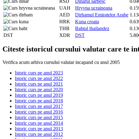
RSD
Dinarul sarbesc
0.04
UAH
Hryvna ucraineana
0.15
AED
Dirhamul Emiratelor Arabe
1.13
HRK
Kuna croata
0.63
THB
Bahtul thailandez
0.13
DST
XDR
DST
5.80
Citeste istoricul cursului valutar care te i
Verifica acum arhiva cursului valutar incapand cu anul 2005
Istoric curs pe anul 2023
Istoric curs pe anul 2022
Istoric curs pe anul 2021
Istoric curs pe anul 2020
Istoric curs pe anul 2019
Istoric curs pe anul 2018
Istoric curs pe anul 2017
Istoric curs pe anul 2016
Istoric curs pe anul 2015
Istoric curs pe anul 2014
Istoric curs pe anul 2013
Istoric curs pe anul 2012