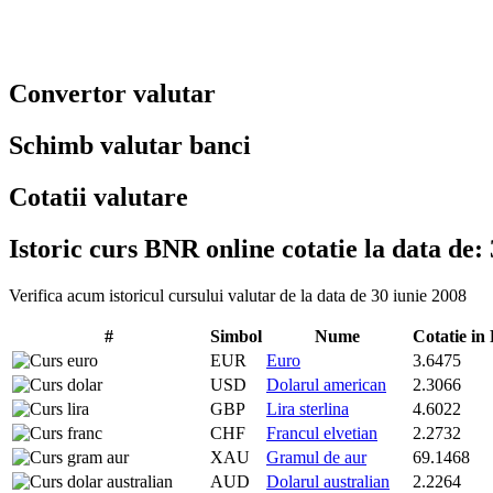
Convertor valutar
Schimb valutar banci
Cotatii valutare
Istoric curs BNR online cotatie la data de:
Verifica acum istoricul cursului valutar de la data de 30 iunie 2008
#
Simbol
Nume
Cotatie i
EUR
Euro
3.6475
USD
Dolarul american
2.3066
GBP
Lira sterlina
4.6022
CHF
Francul elvetian
2.2732
XAU
Gramul de aur
69.1468
AUD
Dolarul australian
2.2264