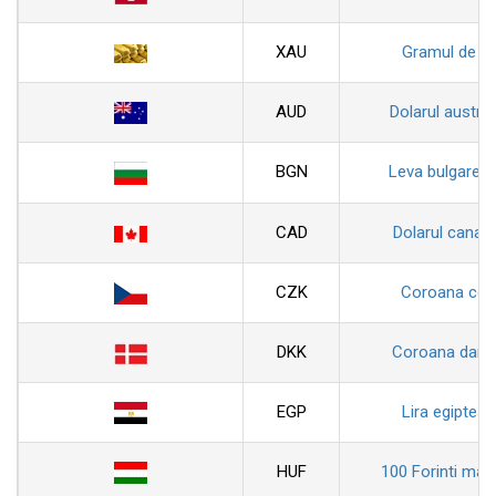
XAU
Gramul de au
AUD
Dolarul austral
BGN
Leva bulgarea
CAD
Dolarul canad
CZK
Coroana ceh
DKK
Coroana dane
EGP
Lira egiptean
HUF
100 Forinti magh