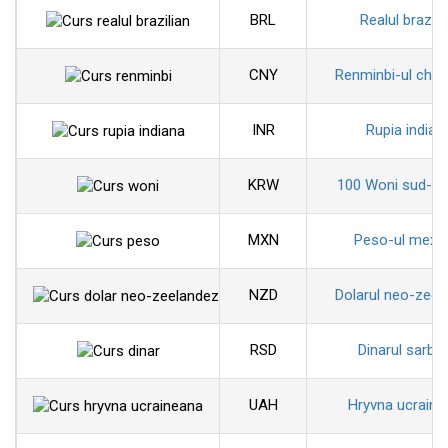
BRL
Realul brazili
CNY
Renminbi-ul chin
INR
Rupia indian
KRW
100 Woni sud-co
MXN
Peso-ul mexi
NZD
Dolarul neo-zeel
RSD
Dinarul sarbe
UAH
Hryvna ucraine