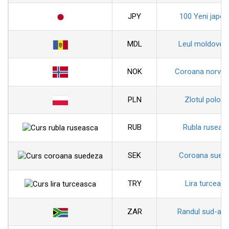
JPY
100 Yeni japon
MDL
Leul moldoven
NOK
Coroana norveg
PLN
Zlotul polon
RUB
Rubla ruseas
SEK
Coroana sued
TRY
Lira turceas
ZAR
Randul sud-afr