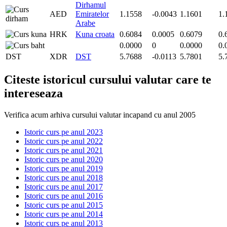
Dirhamul
AED
Emiratelor
1.1558
-0.0043
1.1601
1.
Arabe
HRK
Kuna croata
0.6084
0.0005
0.6079
0.
0.0000
0
0.0000
0.
DST
XDR
DST
5.7688
-0.0113
5.7801
5.
Citeste istoricul cursului valutar care te
intereseaza
Verifica acum arhiva cursului valutar incapand cu anul 2005
Istoric curs pe anul 2023
Istoric curs pe anul 2022
Istoric curs pe anul 2021
Istoric curs pe anul 2020
Istoric curs pe anul 2019
Istoric curs pe anul 2018
Istoric curs pe anul 2017
Istoric curs pe anul 2016
Istoric curs pe anul 2015
Istoric curs pe anul 2014
Istoric curs pe anul 2013