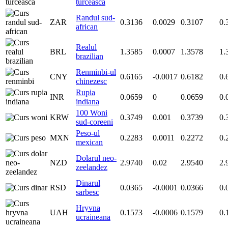
turceasca
Randul sud-
ZAR
0.3136
0.0029
0.3107
0.
african
Realul
BRL
1.3585
0.0007
1.3578
1.
brazilian
Renminbi-ul
CNY
0.6165
-0.0017
0.6182
0.
chinezesc
Rupia
INR
0.0659
0
0.0659
0.
indiana
100 Woni
KRW
0.3749
0.001
0.3739
0.
sud-coreeni
Peso-ul
MXN
0.2283
0.0011
0.2272
0.
mexican
Dolarul neo-
NZD
2.9740
0.02
2.9540
2.
zeelandez
Dinarul
RSD
0.0365
-0.0001
0.0366
0.
sarbesc
Hryvna
UAH
0.1573
-0.0006
0.1579
0.
ucraineana