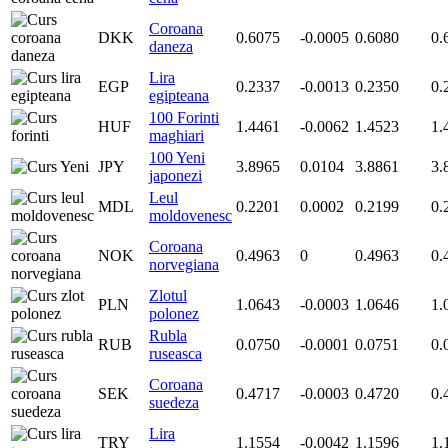
Coroana
DKK
0.6075
-0.0005
0.6080
0.
daneza
Lira
EGP
0.2337
-0.0013
0.2350
0.
egipteana
100 Forinti
HUF
1.4461
-0.0062
1.4523
1.
maghiari
100 Yeni
JPY
3.8965
0.0104
3.8861
3.
japonezi
Leul
MDL
0.2201
0.0002
0.2199
0.
moldovenesc
Coroana
NOK
0.4963
0
0.4963
0.
norvegiana
Zlotul
PLN
1.0643
-0.0003
1.0646
1.
polonez
Rubla
RUB
0.0750
-0.0001
0.0751
0.
ruseasca
Coroana
SEK
0.4717
-0.0003
0.4720
0.
suedeza
Lira
TRY
1.1554
-0.0042
1.1596
1.