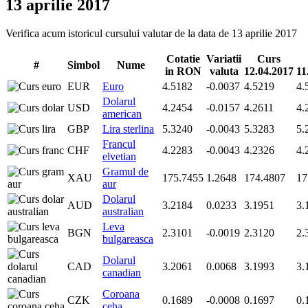
13 aprilie 2017
Verifica acum istoricul cursului valutar de la data de 13 aprilie 2017
Cotatie
Variatii
Curs
#
Simbol
Nume
in RON
valuta
12.04.2017
11
EUR
Euro
4.5182
-0.0037
4.5219
4.
Dolarul
USD
4.2454
-0.0157
4.2611
4.
american
GBP
Lira sterlina
5.3240
-0.0043
5.3283
5.
Francul
CHF
4.2283
-0.0043
4.2326
4.
elvetian
Gramul de
XAU
175.7455
1.2648
174.4807
17
aur
Dolarul
AUD
3.2184
0.0233
3.1951
3.
australian
Leva
BGN
2.3101
-0.0019
2.3120
2.
bulgareasca
Dolarul
CAD
3.2061
0.0068
3.1993
3.
canadian
Coroana
CZK
0.1689
-0.0008
0.1697
0.
ceha