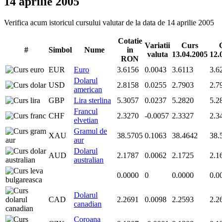
14 aprilie 2005
Verifica acum istoricul cursului valutar de la data de 14 aprilie 2005
Cotatie
Variatii
Curs
#
Simbol
Nume
in
valuta
13.04.2005
12.
RON
EUR
Euro
3.6156
0.0043
3.6113
3.6
Dolarul
USD
2.8158
0.0255
2.7903
2.7
american
GBP
Lira sterlina
5.3057
0.0237
5.2820
5.2
Francul
CHF
2.3270
-0.0057
2.3327
2.3
elvetian
Gramul de
XAU
38.5705
0.1063
38.4642
38.
aur
Dolarul
AUD
2.1787
0.0062
2.1725
2.1
australian
0.0000
0
0.0000
0.0
Dolarul
CAD
2.2691
0.0098
2.2593
2.2
canadian
Coroana