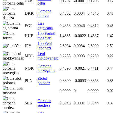
CZK
0.1207
-0.0001
0.1208
0.1
ceha
Coroana
DKK
0.4852
0.0004
0.4848
0.4
daneza
Lira
EGP
0.4858
0.0046
0.4812
0.4
egipteana
100 Forinti
HUF
1.4665
-0.0022
1.4687
1.4
maghiari
100 Yeni
JPY
2.6084
0.0084
2.6000
2.5
japonezi
Leul
MDL
0.2233
0.0003
0.2230
0.2
moldovenesc
Coroana
NOK
0.4390
-0.0021
0.4411
0.4
norvegiana
Zlotul
PLN
0.8800
-0.0053
0.8853
0.8
polonez
0.0000
0
0.0000
0.0
Coroana
SEK
0.3945
0.0001
0.3944
0.3
suedeza