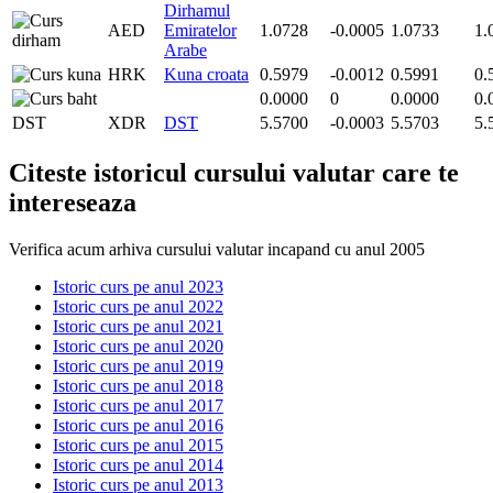
Dirhamul
AED
Emiratelor
1.0728
-0.0005
1.0733
1.
Arabe
HRK
Kuna croata
0.5979
-0.0012
0.5991
0.
0.0000
0
0.0000
0.
DST
XDR
DST
5.5700
-0.0003
5.5703
5.
Citeste istoricul cursului valutar care te
intereseaza
Verifica acum arhiva cursului valutar incapand cu anul 2005
Istoric curs pe anul 2023
Istoric curs pe anul 2022
Istoric curs pe anul 2021
Istoric curs pe anul 2020
Istoric curs pe anul 2019
Istoric curs pe anul 2018
Istoric curs pe anul 2017
Istoric curs pe anul 2016
Istoric curs pe anul 2015
Istoric curs pe anul 2014
Istoric curs pe anul 2013