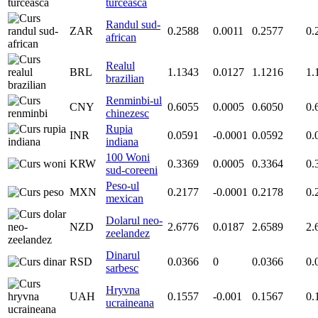
turceasca
Randul sud-
ZAR
0.2588
0.0011
0.2577
0.
african
Realul
BRL
1.1343
0.0127
1.1216
1.
brazilian
Renminbi-ul
CNY
0.6055
0.0005
0.6050
0.
chinezesc
Rupia
INR
0.0591
-0.0001
0.0592
0.
indiana
100 Woni
KRW
0.3369
0.0005
0.3364
0.
sud-coreeni
Peso-ul
MXN
0.2177
-0.0001
0.2178
0.
mexican
Dolarul neo-
NZD
2.6776
0.0187
2.6589
2.
zeelandez
Dinarul
RSD
0.0366
0
0.0366
0.
sarbesc
Hryvna
UAH
0.1557
-0.001
0.1567
0.
ucraineana