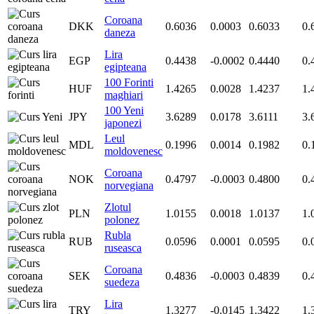
Coroana
DKK
0.6036
0.0003
0.6033
0.
daneza
Lira
EGP
0.4438
-0.0002
0.4440
0.
egipteana
100 Forinti
HUF
1.4265
0.0028
1.4237
1.
maghiari
100 Yeni
JPY
3.6289
0.0178
3.6111
3.
japonezi
Leul
MDL
0.1996
0.0014
0.1982
0.
moldovenesc
Coroana
NOK
0.4797
-0.0003
0.4800
0.
norvegiana
Zlotul
PLN
1.0155
0.0018
1.0137
1.
polonez
Rubla
RUB
0.0596
0.0001
0.0595
0.
ruseasca
Coroana
SEK
0.4836
-0.0003
0.4839
0.
suedeza
Lira
TRY
1.3277
-0.0145
1.3422
1.