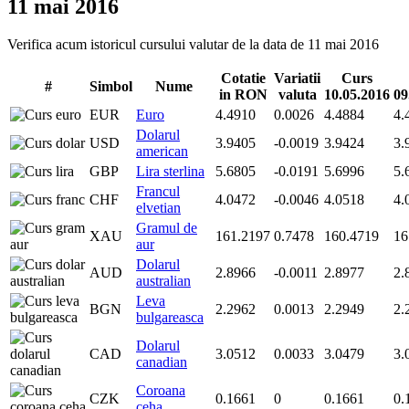
11 mai 2016
Verifica acum istoricul cursului valutar de la data de 11 mai 2016
Cotatie
Variatii
Curs
#
Simbol
Nume
in RON
valuta
10.05.2016
09
EUR
Euro
4.4910
0.0026
4.4884
4.
Dolarul
USD
3.9405
-0.0019
3.9424
3.
american
GBP
Lira sterlina
5.6805
-0.0191
5.6996
5.
Francul
CHF
4.0472
-0.0046
4.0518
4.
elvetian
Gramul de
XAU
161.2197
0.7478
160.4719
16
aur
Dolarul
AUD
2.8966
-0.0011
2.8977
2.
australian
Leva
BGN
2.2962
0.0013
2.2949
2.
bulgareasca
Dolarul
CAD
3.0512
0.0033
3.0479
3.
canadian
Coroana
CZK
0.1661
0
0.1661
0.
ceha