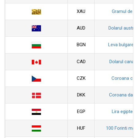
XAU
Gramul de au
AUD
Dolarul austral
BGN
Leva bulgarea
CAD
Dolarul canad
CZK
Coroana ceh
DKK
Coroana dane
EGP
Lira egiptean
HUF
100 Forinti magh