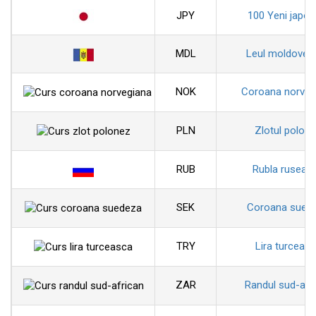
JPY
100 Yeni japon
MDL
Leul moldoven
NOK
Coroana norveg
PLN
Zlotul polon
RUB
Rubla ruseas
SEK
Coroana sued
TRY
Lira turceas
ZAR
Randul sud-afr