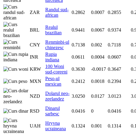
turceasca
Randul sud-
ZAR
0.2862
0.0007
0.2855
0.
african
Realul
BRL
0.9441
0.0067
0.9374
0.
brazilian
Renminbi-ul
CNY
0.7138
0.002
0.7118
0.
chinezesc
Rupia
INR
0.0611
0.0004
0.0607
0.
indiana
100 Woni
KRW
0.3630
-0.0017
0.3647
0.
sud-coreeni
Peso-ul
MXN
0.2412
0.0018
0.2394
0.
mexican
Dolarul neo-
NZD
3.0250
0.0127
3.0123
3.
zeelandez
Dinarul
RSD
0.0416
0
0.0416
0.
sarbesc
Hryvna
UAH
0.1324
0.001
0.1314
0.
ucraineana