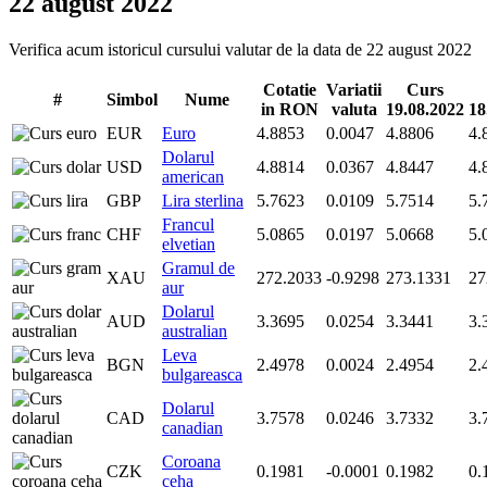
22 august 2022
Verifica acum istoricul cursului valutar de la data de 22 august 2022
Cotatie
Variatii
Curs
#
Simbol
Nume
in RON
valuta
19.08.2022
18
EUR
Euro
4.8853
0.0047
4.8806
4.
Dolarul
USD
4.8814
0.0367
4.8447
4.
american
GBP
Lira sterlina
5.7623
0.0109
5.7514
5.
Francul
CHF
5.0865
0.0197
5.0668
5.
elvetian
Gramul de
XAU
272.2033
-0.9298
273.1331
27
aur
Dolarul
AUD
3.3695
0.0254
3.3441
3.
australian
Leva
BGN
2.4978
0.0024
2.4954
2.
bulgareasca
Dolarul
CAD
3.7578
0.0246
3.7332
3.
canadian
Coroana
CZK
0.1981
-0.0001
0.1982
0.
ceha