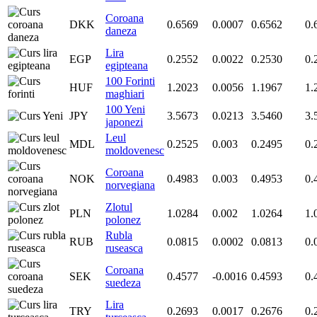
Coroana
DKK
0.6569
0.0007
0.6562
0.
daneza
Lira
EGP
0.2552
0.0022
0.2530
0.
egipteana
100 Forinti
HUF
1.2023
0.0056
1.1967
1.
maghiari
100 Yeni
JPY
3.5673
0.0213
3.5460
3.
japonezi
Leul
MDL
0.2525
0.003
0.2495
0.
moldovenesc
Coroana
NOK
0.4983
0.003
0.4953
0.
norvegiana
Zlotul
PLN
1.0284
0.002
1.0264
1.
polonez
Rubla
RUB
0.0815
0.0002
0.0813
0.
ruseasca
Coroana
SEK
0.4577
-0.0016
0.4593
0.
suedeza
Lira
TRY
0.2693
0.0017
0.2676
0.