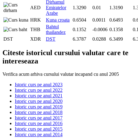
Dirhamul
AED
Emiratelor
1.3290
0.01
1.3190
1.
Arabe
HRK
Kuna croata
0.6504
0.0011
0.6493
0.
Bahtul
THB
0.1352
-0.0006
0.1358
0.
thailandez
DST
XDR
DST
6.3787
0.0288
6.3499
6.
Citeste istoricul cursului valutar care te
intereseaza
Verifica acum arhiva cursului valutar incapand cu anul 2005
Istoric curs pe anul 2023
Istoric curs pe anul 2022
Istoric curs pe anul 2021
Istoric curs pe anul 2020
Istoric curs pe anul 2019
Istoric curs pe anul 2018
Istoric curs pe anul 2017
Istoric curs pe anul 2016
Istoric curs pe anul 2015
Istoric curs pe anul 2014