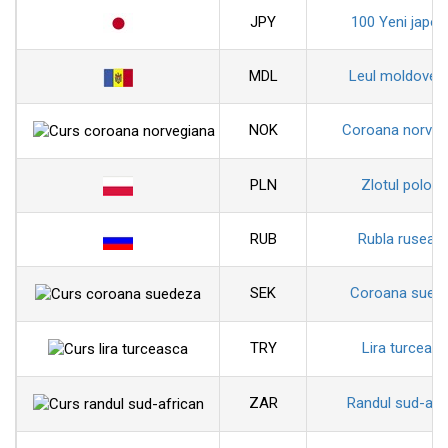
JPY
100 Yeni japon
MDL
Leul moldoven
NOK
Coroana norveg
PLN
Zlotul polon
RUB
Rubla ruseas
SEK
Coroana sued
TRY
Lira turceas
ZAR
Randul sud-afr