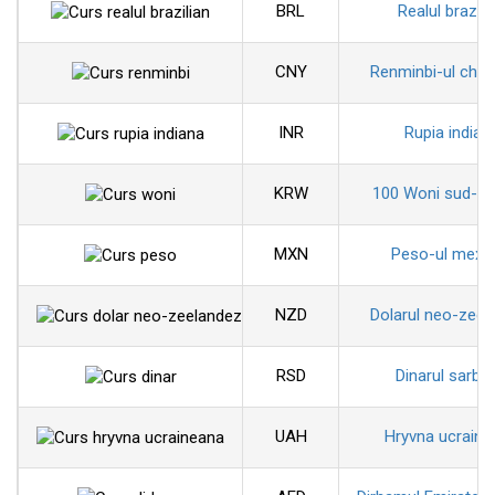
BRL
Realul brazili
CNY
Renminbi-ul chin
INR
Rupia indian
KRW
100 Woni sud-co
MXN
Peso-ul mexi
NZD
Dolarul neo-zeel
RSD
Dinarul sarbe
UAH
Hryvna ucraine