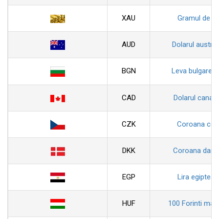
XAU
Gramul de au
AUD
Dolarul austral
BGN
Leva bulgarea
CAD
Dolarul canad
CZK
Coroana ceh
DKK
Coroana dane
EGP
Lira egiptean
HUF
100 Forinti magh