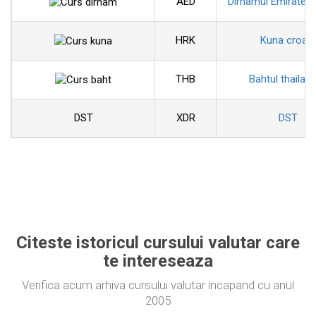
AED
Dirhamul Emiratelo
HRK
Kuna croat
THB
Bahtul thailan
DST
XDR
DST
Citeste istoricul cursului valutar care
te intereseaza
Verifica acum arhiva cursului valutar incapand cu anul
2005