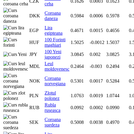
CZK
0.1626
0.0003
0.1623
0.
ceha
Coroana
DKK
0.5984
0.0006
0.5978
0.
daneza
Lira
EGP
0.4671
0.0015
0.4656
0.
egipteana
100 Forinti
HUF
1.5025
-0.0012
1.5037
1.
maghiari
100 Yeni
JPY
3.0845
0.002
3.0825
3.
japonezi
Leul
MDL
0.2464
-0.003
0.2494
0.
moldovenesc
Coroana
NOK
0.5301
0.0017
0.5284
0.
norvegiana
Zlotul
PLN
1.0763
0.0019
1.0744
1.
polonez
Rubla
RUB
0.0992
0.0002
0.0990
0.
ruseasca
Coroana
SEK
0.5008
0.0038
0.4970
0.
suedeza