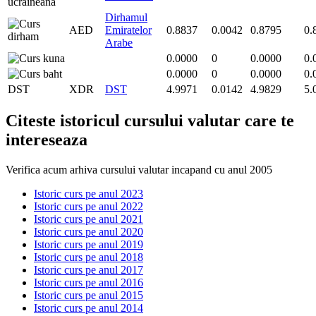
Dirhamul
AED
Emiratelor
0.8837
0.0042
0.8795
0.
Arabe
0.0000
0
0.0000
0.
0.0000
0
0.0000
0.
DST
XDR
DST
4.9971
0.0142
4.9829
5.
Citeste istoricul cursului valutar care te
intereseaza
Verifica acum arhiva cursului valutar incapand cu anul 2005
Istoric curs pe anul 2023
Istoric curs pe anul 2022
Istoric curs pe anul 2021
Istoric curs pe anul 2020
Istoric curs pe anul 2019
Istoric curs pe anul 2018
Istoric curs pe anul 2017
Istoric curs pe anul 2016
Istoric curs pe anul 2015
Istoric curs pe anul 2014