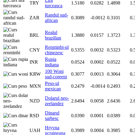
Lira
TRY
1.5180
0.0282
1.4898
1.
turceasca
Randul sud-
ZAR
0.3089
-0.0012
0.3101
0.
african
Realul
BRL
1.3880
0.0157
1.3723
1.
brazilian
Renminbi-ul
CNY
0.5355
0.0032
0.5323
0.
chinezesc
Rupia
INR
0.0524
0.0002
0.0522
0.
indiana
100 Woni
KRW
0.3077
0.0013
0.3064
0.
sud-coreeni
Peso-ul
MXN
0.2479
-0.0014
0.2493
0.
mexican
Dolarul neo-
NZD
2.6494
0.0058
2.6436
2.
zeelandez
Dinarul
RSD
0.0390
0.0001
0.0389
0.
sarbesc
Hryvna
UAH
0.3989
0.0004
0.3985
0.
ucraineana