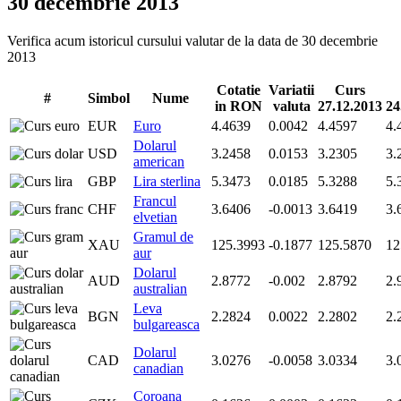
30 decembrie 2013
Verifica acum istoricul cursului valutar de la data de 30 decembrie
2013
Cotatie
Variatii
Curs
#
Simbol
Nume
in RON
valuta
27.12.2013
24
EUR
Euro
4.4639
0.0042
4.4597
4.
Dolarul
USD
3.2458
0.0153
3.2305
3.
american
GBP
Lira sterlina
5.3473
0.0185
5.3288
5.
Francul
CHF
3.6406
-0.0013
3.6419
3.
elvetian
Gramul de
XAU
125.3993
-0.1877
125.5870
12
aur
Dolarul
AUD
2.8772
-0.002
2.8792
2.
australian
Leva
BGN
2.2824
0.0022
2.2802
2.
bulgareasca
Dolarul
CAD
3.0276
-0.0058
3.0334
3.
canadian
Coroana