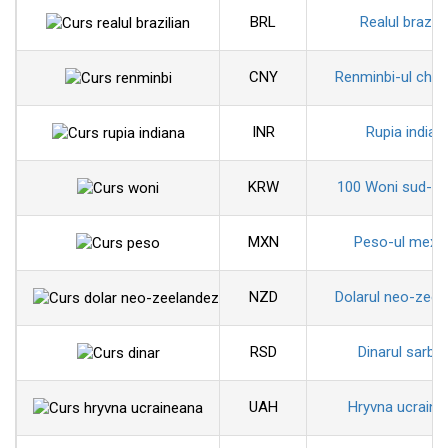
BRL
Realul brazili
CNY
Renminbi-ul chin
INR
Rupia indian
KRW
100 Woni sud-co
MXN
Peso-ul mexi
NZD
Dolarul neo-zeel
RSD
Dinarul sarbe
UAH
Hryvna ucraine