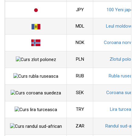
JPY
100 Yeni japon
MDL
Leul moldoven
NOK
Coroana norveg
PLN
Zlotul polon
RUB
Rubla ruseas
SEK
Coroana sued
TRY
Lira turceas
ZAR
Randul sud-afr