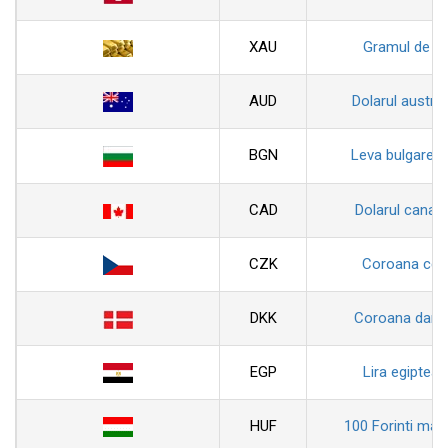
XAU
Gramul de au
AUD
Dolarul austral
BGN
Leva bulgarea
CAD
Dolarul canad
CZK
Coroana ceh
DKK
Coroana dane
EGP
Lira egiptean
HUF
100 Forinti magh