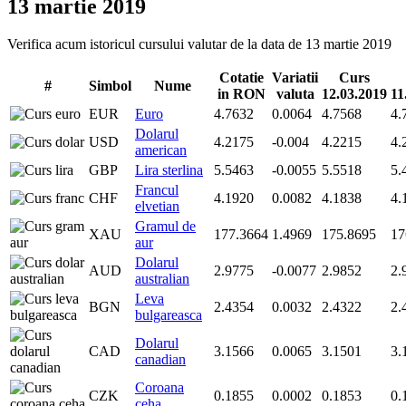
13 martie 2019
Verifica acum istoricul cursului valutar de la data de 13 martie 2019
Cotatie
Variatii
Curs
#
Simbol
Nume
in RON
valuta
12.03.2019
11
EUR
Euro
4.7632
0.0064
4.7568
4.
Dolarul
USD
4.2175
-0.004
4.2215
4.
american
GBP
Lira sterlina
5.5463
-0.0055
5.5518
5.
Francul
CHF
4.1920
0.0082
4.1838
4.
elvetian
Gramul de
XAU
177.3664
1.4969
175.8695
17
aur
Dolarul
AUD
2.9775
-0.0077
2.9852
2.
australian
Leva
BGN
2.4354
0.0032
2.4322
2.
bulgareasca
Dolarul
CAD
3.1566
0.0065
3.1501
3.
canadian
Coroana
CZK
0.1855
0.0002
0.1853
0.
ceha