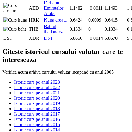
Dirhamul
AED
Emiratelor
1.1482
-0.0011
1.1493
1.
Arabe
HRK
Kuna croata
0.6424
0.0009
0.6415
0.
Bahtul
THB
0.1334
0
0.1334
0.
thailandez
DST
XDR
DST
5.8656
-0.0014
5.8670
5.
Citeste istoricul cursului valutar care te
intereseaza
Verifica acum arhiva cursului valutar incapand cu anul 2005
Istoric curs pe anul 2023
Istoric curs pe anul 2022
Istoric curs pe anul 2021
Istoric curs pe anul 2020
Istoric curs pe anul 2019
Istoric curs pe anul 2018
Istoric curs pe anul 2017
Istoric curs pe anul 2016
Istoric curs pe anul 2015
Istoric curs pe anul 2014