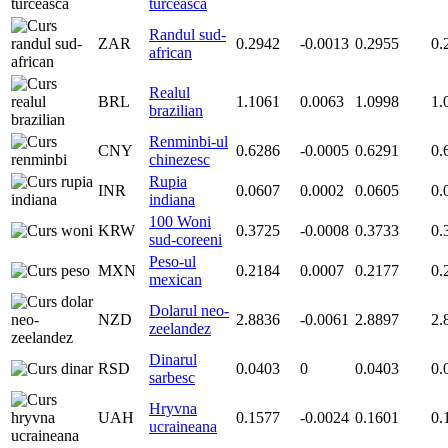
turceasca
Randul sud-
ZAR
0.2942
-0.0013
0.2955
0.
african
Realul
BRL
1.1061
0.0063
1.0998
1.
brazilian
Renminbi-ul
CNY
0.6286
-0.0005
0.6291
0.
chinezesc
Rupia
INR
0.0607
0.0002
0.0605
0.
indiana
100 Woni
KRW
0.3725
-0.0008
0.3733
0.
sud-coreeni
Peso-ul
MXN
0.2184
0.0007
0.2177
0.
mexican
Dolarul neo-
NZD
2.8836
-0.0061
2.8897
2.
zeelandez
Dinarul
RSD
0.0403
0
0.0403
0.
sarbesc
Hryvna
UAH
0.1577
-0.0024
0.1601
0.
ucraineana