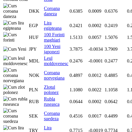
Coroana
DKK
0.6385
0.0009
0.6376
0.
daneza
Lira
EGP
0.2421
0.0002
0.2419
0.
egipteana
100 Forinti
HUF
1.5133
0.0057
1.5076
1.
maghiari
100 Yeni
JPY
3.7875
-0.0034
3.7909
3.
japonezi
Leul
MDL
0.2476
-0.0001
0.2477
0.
moldovenesc
Coroana
NOK
0.4897
0.0012
0.4885
0.
norvegiana
Zlotul
PLN
1.1080
0.0022
1.1058
1.
polonez
Rubla
RUB
0.0644
0.0002
0.0642
0.
ruseasca
Coroana
SEK
0.4516
0.0017
0.4499
0.
suedeza
Lira
TRY
0.7715
-0.0019
0.7734
0.