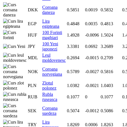
Coroana
DKK
0.5851
0.0019
0.5832
0.
daneza
Lira
EGP
0.4848
0.0035
0.4813
0.
egipteana
100 Forinti
HUF
1.4928
-0.0096
1.5024
1.
maghiari
100 Yeni
JPY
3.3381
0.0692
3.2689
3.
japonezi
Leul
MDL
0.2694
-0.0015
0.2709
0.
moldovenesc
Coroana
NOK
0.5789
-0.0027
0.5816
0.
norvegiana
Zlotul
PLN
1.0382
-0.0021
1.0403
1.
polonez
Rubla
RUB
0.1077
0
0.1077
0.
ruseasca
Coroana
SEK
0.5074
-0.0012
0.5086
0.
suedeza
Lira
TRY
1.8269
0.0006
1.8263
1.