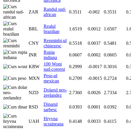
turceasca
Randul sud-
ZAR
0.3511
-0.002
0.3531
0.
african
Realul
BRL
1.6519
0.0012
1.6507
1.
brazilian
Renminbi-ul
CNY
0.5518
0.0037
0.5481
0.
chinezesc
Rupia
INR
0.0607
0.0002
0.0605
0.
indiana
100 Woni
KRW
0.2999
-0.0017
0.3016
0.
sud-coreeni
Peso-ul
MXN
0.2709
-0.0015
0.2724
0.
mexican
Dolarul neo-
NZD
2.7360
0.0026
2.7334
2.
zeelandez
Dinarul
RSD
0.0393
0.0001
0.0392
0.
sarbesc
Hryvna
UAH
0.4148
0.0033
0.4115
0.
ucraineana