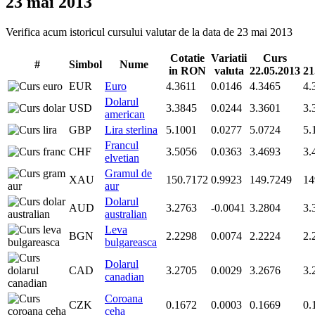
23 mai 2013
Verifica acum istoricul cursului valutar de la data de 23 mai 2013
Cotatie
Variatii
Curs
#
Simbol
Nume
in RON
valuta
22.05.2013
21
EUR
Euro
4.3611
0.0146
4.3465
4.
Dolarul
USD
3.3845
0.0244
3.3601
3.
american
GBP
Lira sterlina
5.1001
0.0277
5.0724
5.
Francul
CHF
3.5056
0.0363
3.4693
3.
elvetian
Gramul de
XAU
150.7172
0.9923
149.7249
14
aur
Dolarul
AUD
3.2763
-0.0041
3.2804
3.
australian
Leva
BGN
2.2298
0.0074
2.2224
2.
bulgareasca
Dolarul
CAD
3.2705
0.0029
3.2676
3.
canadian
Coroana
CZK
0.1672
0.0003
0.1669
0.
ceha