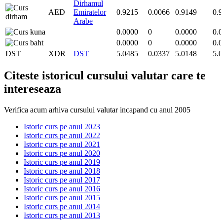
Dirhamul
AED
Emiratelor
0.9215
0.0066
0.9149
0.
Arabe
0.0000
0
0.0000
0.
0.0000
0
0.0000
0.
DST
XDR
DST
5.0485
0.0337
5.0148
5.
Citeste istoricul cursului valutar care te
intereseaza
Verifica acum arhiva cursului valutar incapand cu anul 2005
Istoric curs pe anul 2023
Istoric curs pe anul 2022
Istoric curs pe anul 2021
Istoric curs pe anul 2020
Istoric curs pe anul 2019
Istoric curs pe anul 2018
Istoric curs pe anul 2017
Istoric curs pe anul 2016
Istoric curs pe anul 2015
Istoric curs pe anul 2014
Istoric curs pe anul 2013