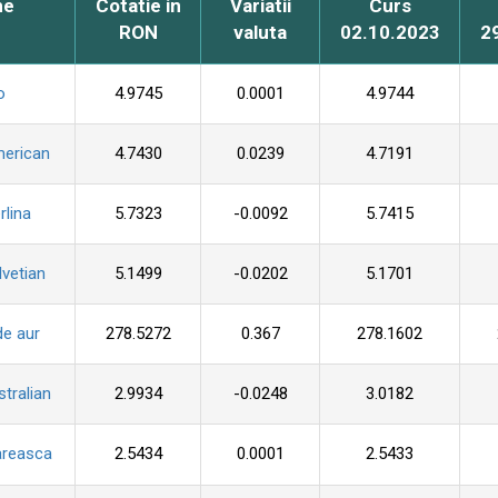
me
Cotatie in
Variatii
Curs
RON
valuta
02.10.2023
2
o
4.9745
0.0001
4.9744
merican
4.7430
0.0239
4.7191
rlina
5.7323
-0.0092
5.7415
lvetian
5.1499
-0.0202
5.1701
de aur
278.5272
0.367
278.1602
stralian
2.9934
-0.0248
3.0182
areasca
2.5434
0.0001
2.5433