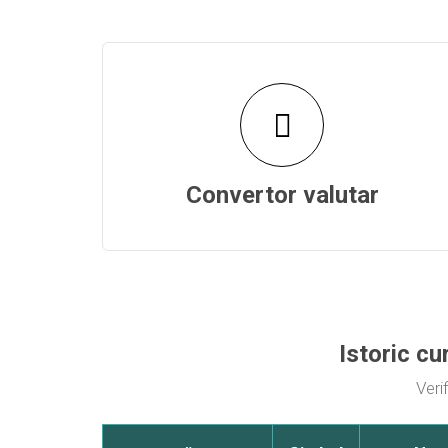
Convertor valutar
Istoric c
Veri