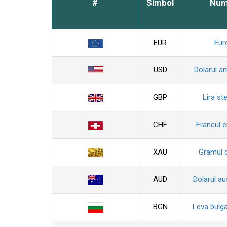
#
Simbol
Nu
EUR
Eur
USD
Dolarul a
GBP
Lira ste
CHF
Francul e
XAU
Gramul 
AUD
Dolarul au
BGN
Leva bulg