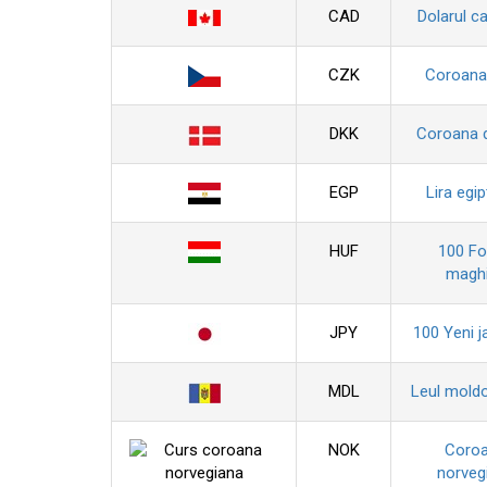
CAD
Dolarul c
CZK
Coroana
DKK
Coroana 
EGP
Lira egi
HUF
100 For
maghi
JPY
100 Yeni j
MDL
Leul mold
NOK
Coro
norveg