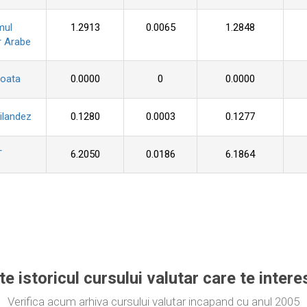
mul
1.2913
0.0065
1.2848
r Arabe
roata
0.0000
0
0.0000
ilandez
0.1280
0.0003
0.1277
T
6.2050
0.0186
6.1864
te istoricul cursului valutar care te inter
Verifica acum arhiva cursului valutar incapand cu anul 2005