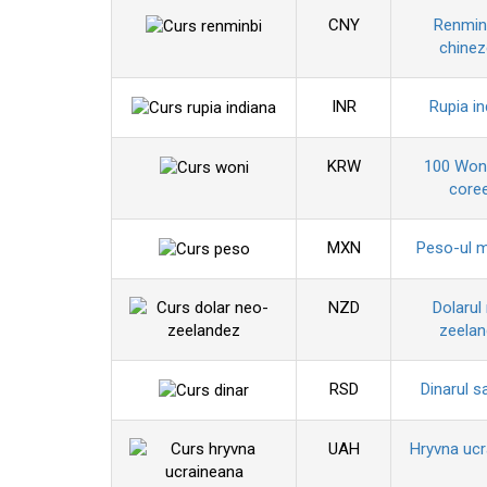
CNY
Renminb
chine
INR
Rupia in
KRW
100 Won
coree
MXN
Peso-ul 
NZD
Dolarul
zeela
RSD
Dinarul s
UAH
Hryvna uc