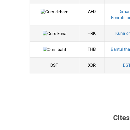
AED
Dirha
Emiratelo
HRK
Kuna c
THB
Bahtul tha
DST
XDR
DS
Cites