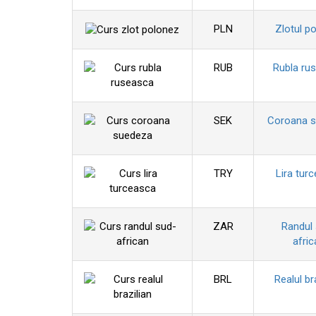
PLN
Zlotul p
RUB
Rubla ru
SEK
Coroana 
TRY
Lira tur
ZAR
Randul
afric
BRL
Realul br