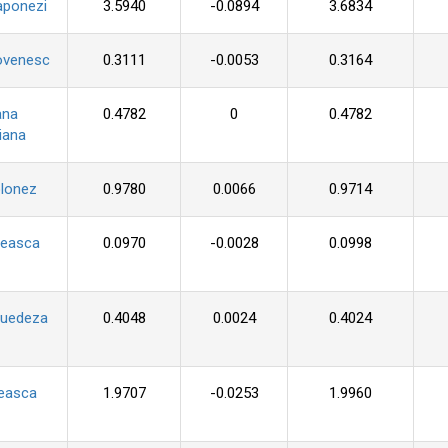
aponezi
3.5940
-0.0894
3.6834
ovenesc
0.3111
-0.0053
0.3164
ana
0.4782
0
0.4782
iana
olonez
0.9780
0.0066
0.9714
seasca
0.0970
-0.0028
0.0998
suedeza
0.4048
0.0024
0.4024
ceasca
1.9707
-0.0253
1.9960