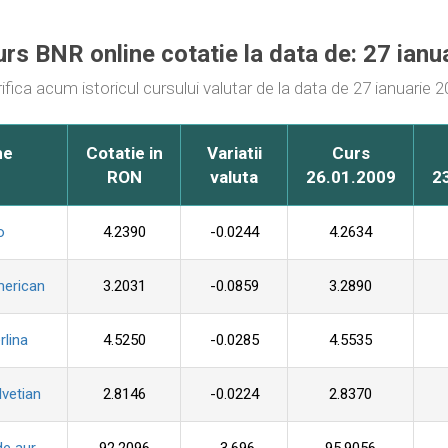
urs BNR online cotatie la data de: 27 ian
ifica acum istoricul cursului valutar de la data de 27 ianuarie 
me
Cotatie in
Variatii
Curs
RON
valuta
26.01.2009
2
o
4.2390
-0.0244
4.2634
merican
3.2031
-0.0859
3.2890
rlina
4.5250
-0.0285
4.5535
lvetian
2.8146
-0.0224
2.8370