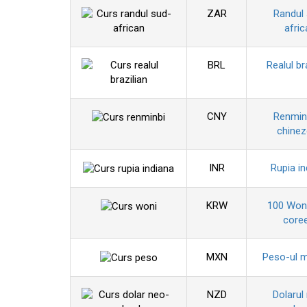
ZAR
Randul
afric
BRL
Realul br
CNY
Renminb
chine
INR
Rupia in
KRW
100 Won
coree
MXN
Peso-ul 
NZD
Dolarul