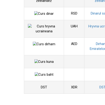
zeela
RSD
Dinarul s
UAH
Hryvna uc
AED
Dirha
Emiratelo
DST
XDR
DS