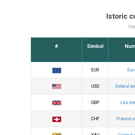
Istoric c
Ver
#
Simbol
Nu
EUR
Eur
USD
Dolarul a
GBP
Lira ste
CHF
Francul e