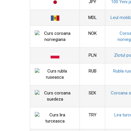
JPY
100 Yeni j
MDL
Leul mold
NOK
Coro
norveg
PLN
Zlotul p
RUB
Rubla ru
SEK
Coroana 
TRY
Lira tur