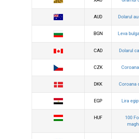
XAU
Gramul 
AUD
Dolarul au
BGN
Leva bulg
CAD
Dolarul c
CZK
Coroana
DKK
Coroana 
EGP
Lira egi
HUF
100 For
maghi