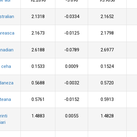
de aur
92.2096
-3.696
95.9056
stralian
2.1318
-0.0334
2.1652
areasca
2.1673
-0.0125
2.1798
anadian
2.6188
-0.0789
2.6977
 ceha
0.1533
0.0009
0.1524
daneza
0.5688
-0.0032
0.5720
pteana
0.5761
-0.0152
0.5913
inti
1.4883
0.0055
1.4828
ari