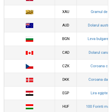
XAU
Gramul de au
AUD
Dolarul austral
BGN
Leva bulgarea
CAD
Dolarul canad
CZK
Coroana ceh
DKK
Coroana dane
EGP
Lira egiptean
HUF
100 Forinti magh