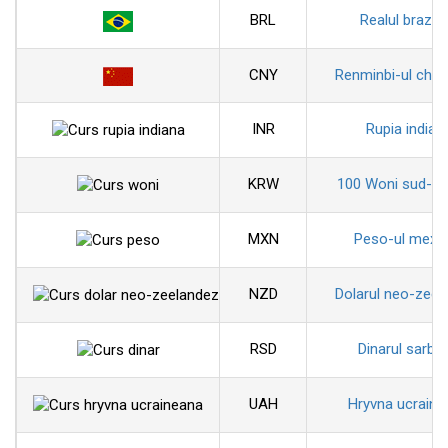
BRL
Realul brazili
CNY
Renminbi-ul chin
INR
Rupia indian
KRW
100 Woni sud-co
MXN
Peso-ul mexi
NZD
Dolarul neo-zeel
RSD
Dinarul sarbe
UAH
Hryvna ucraine