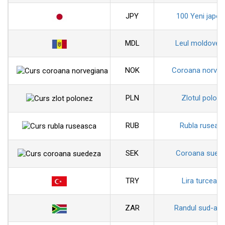
JPY
100 Yeni japon
MDL
Leul moldoven
NOK
Coroana norveg
PLN
Zlotul polon
RUB
Rubla ruseas
SEK
Coroana sued
TRY
Lira turceas
ZAR
Randul sud-afr