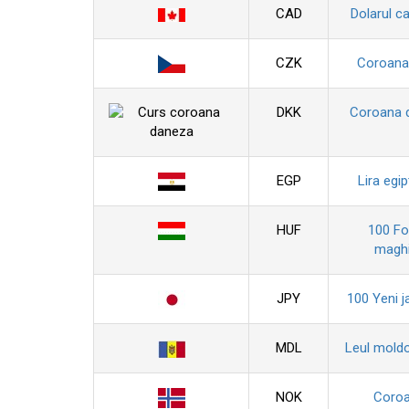
CAD
Dolarul c
CZK
Coroana
DKK
Coroana 
EGP
Lira egi
HUF
100 For
maghi
JPY
100 Yeni j
MDL
Leul mold
NOK
Coro