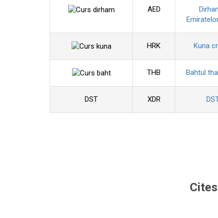
AED
Dirha
Emiratelo
HRK
Kuna c
THB
Bahtul tha
DST
XDR
DS
Cites