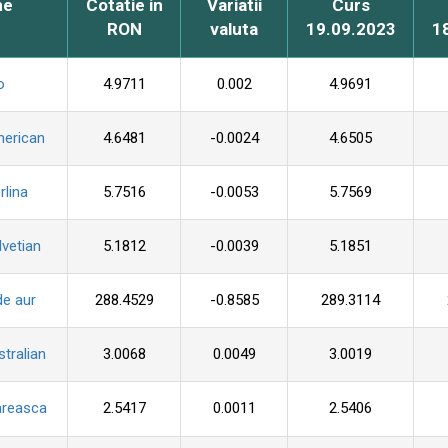
me
Cotatie in
Variatii
Curs
RON
valuta
19.09.2023
1
o
4.9711
0.002
4.9691
merican
4.6481
-0.0024
4.6505
rlina
5.7516
-0.0053
5.7569
lvetian
5.1812
-0.0039
5.1851
de aur
288.4529
-0.8585
289.3114
stralian
3.0068
0.0049
3.0019
areasca
2.5417
0.0011
2.5406