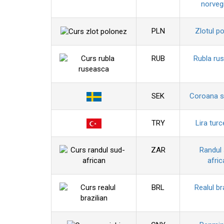
norveg
PLN
Zlotul p
RUB
Rubla ru
SEK
Coroana 
TRY
Lira tur
ZAR
Randul
afric
BRL
Realul br