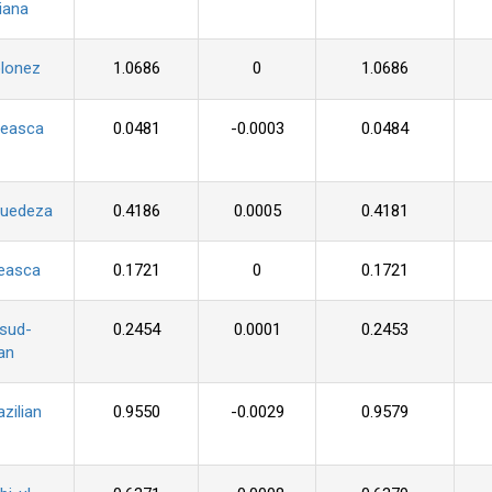
iana
olonez
1.0686
0
1.0686
seasca
0.0481
-0.0003
0.0484
suedeza
0.4186
0.0005
0.4181
ceasca
0.1721
0
0.1721
 sud-
0.2454
0.0001
0.2453
an
azilian
0.9550
-0.0029
0.9579