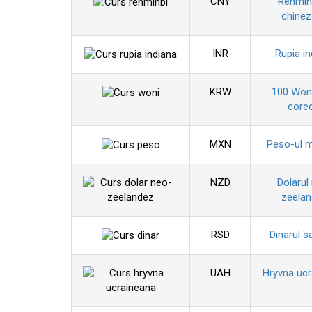
CNY
Renminb
chine
INR
Rupia in
KRW
100 Won
coree
MXN
Peso-ul 
NZD
Dolarul
zeela
RSD
Dinarul s
UAH
Hryvna uc