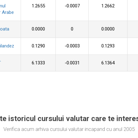
mul
1.2655
-0.0007
1.2662
r Arabe
roata
0.0000
0
0.0000
ilandez
0.1290
-0.0003
0.1293
T
6.1333
-0.0031
6.1364
te istoricul cursului valutar care te inter
Verifica acum arhiva cursului valutar incapand cu anul 2005