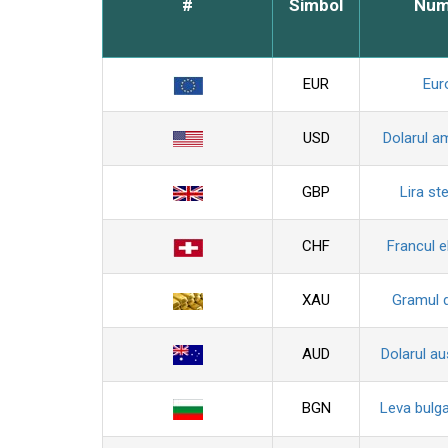
#
Simbol
Nu
EUR
Eur
USD
Dolarul a
GBP
Lira ste
CHF
Francul e
XAU
Gramul 
AUD
Dolarul au
BGN
Leva bulg