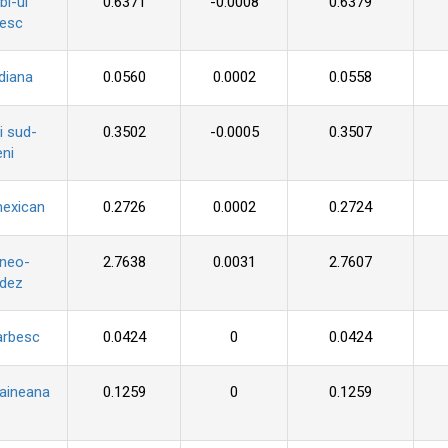
i-ul
0.6371
-0.0008
0.6379
zesc
diana
0.0560
0.0002
0.0558
i sud-
0.3502
-0.0005
0.3507
ni
mexican
0.2726
0.0002
0.2724
 neo-
2.7638
0.0031
2.7607
ndez
arbesc
0.0424
0
0.0424
raineana
0.1259
0
0.1259