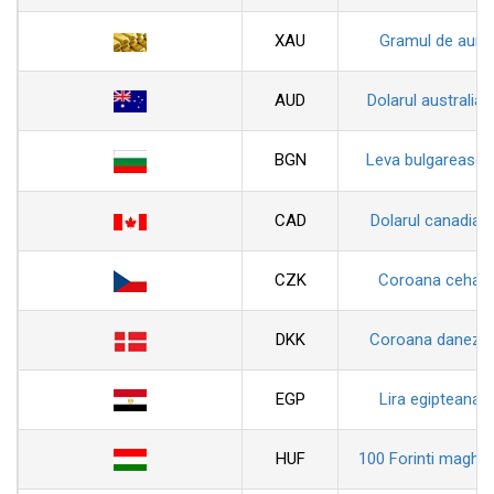
XAU
Gramul de aur
AUD
Dolarul australian
BGN
Leva bulgareasca
CAD
Dolarul canadian
CZK
Coroana ceha
DKK
Coroana daneza
EGP
Lira egipteana
HUF
100 Forinti maghiar