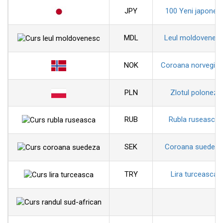
JPY
100 Yeni japonezi
MDL
Leul moldovenes
NOK
Coroana norvegia
PLN
Zlotul polonez
RUB
Rubla ruseasca
SEK
Coroana suedeza
TRY
Lira turceasca