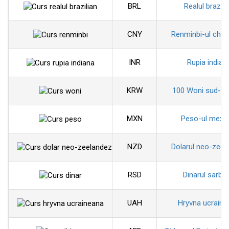
BRL
Realul brazili
CNY
Renminbi-ul chin
INR
Rupia indian
KRW
100 Woni sud-co
MXN
Peso-ul mexi
NZD
Dolarul neo-zeel
RSD
Dinarul sarbe
UAH
Hryvna ucraine