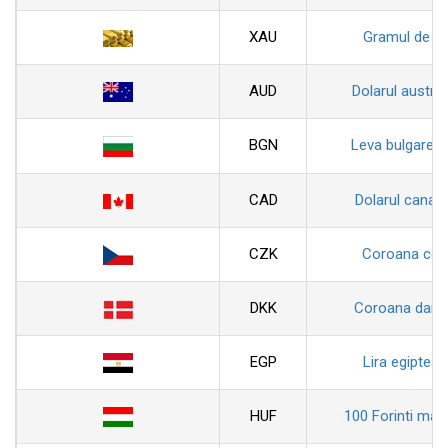
XAU
Gramul de au
AUD
Dolarul austral
BGN
Leva bulgarea
CAD
Dolarul canad
CZK
Coroana ceh
DKK
Coroana dane
EGP
Lira egiptean
HUF
100 Forinti magh