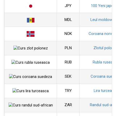
JPY
100 Yeni japon
MDL
Leul moldoven
NOK
Coroana norveg
PLN
Zlotul polon
RUB
Rubla ruseas
SEK
Coroana sued
TRY
Lira turceas
ZAR
Randul sud-afr